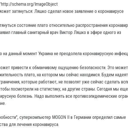
’http://schema.org/ImageObject
тянуться состояние плато относительно распространения коронави
заявил главный санитарный врач Виктор Ляшко в эфире одного из
то на данный момент Украина не преодолела коронавирусную инфекц
может привести к обманчивому ощущению безопасности. Это может
ительность плато, на котором мы сейчас находимся. Будем надеят
граничения, которые работают, не позволят уже сейчас сделать вс
чтобы посмотрели на статистику, на другие страны. Сегодня мы еще
ирусную болезнь. Надо выполнять все противоэпидемические огран
не.
обности", суперкомпьютер MOGON II в Германии определил самые
тва для лечения коронавируса.