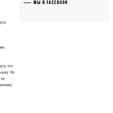
МЫ В FACEBOOK
руса
ию.
ься, что
пышку. Но
 не
ичения,