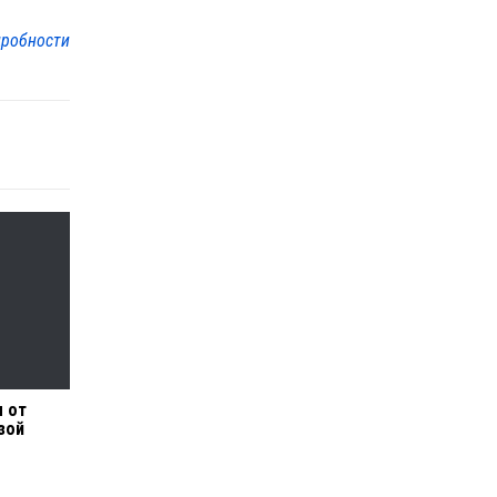
робности
 от
зой