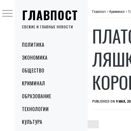
Skip
ГЛАВПОСТ
to
Главпост
>
Криминал
>
П
content
ПЛАТ
СВЕЖИЕ И ГЛАВНЫЕ НОВОСТИ
Primary
ПОЛИТИКА
Menu
ЛЯШК
ЭКОНОМИКА
ОБЩЕСТВО
КОРО
КРИМИНАЛ
ОБРАЗОВАНИЕ
PUBLISHED ON
9 МАЯ, 20
ТЕХНОЛОГИИ
КУЛЬТУРА