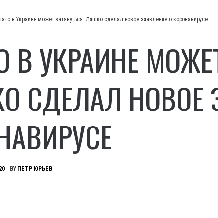
лато в Украине может затянуться: Ляшко сделал новое заявление о коронавирусе
О В УКРАИНЕ МОЖЕ
О СДЕЛАЛ НОВОЕ 
НАВИРУСЕ
20
BY
ПЕТР ЮРЬЕВ