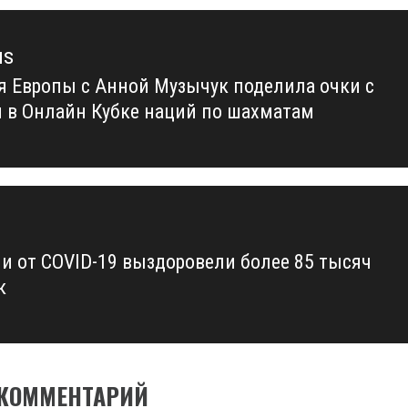
us
я Европы с Анной Музычук поделила очки с
us
 в Онлайн Кубке наций по шахматам
ии от COVID-19 выздоровели более 85 тысяч
к
 КОММЕНТАРИЙ