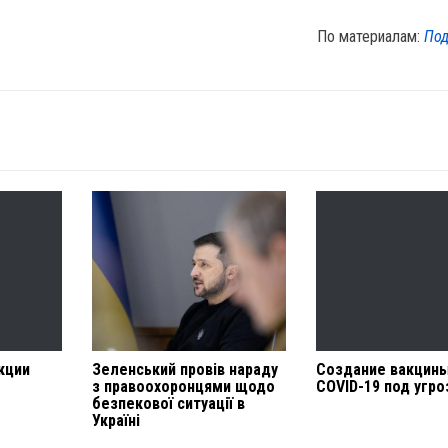
По материалам:
Под
кции
Зеленський провів нараду
Создание вакцины
з правоохоронцями щодо
COVID-19 под угро
безпекової ситуації в
Україні