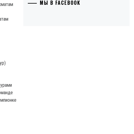
МЫ В FACEBOOK
атам
ур)
гурами
оманде
емпионке