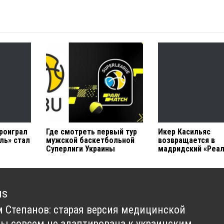
проиграл
Где смотреть первый тур
Икер Касильяс
ль» стал
мужской баскетбольной
возвращается в
Суперлиги Украины
мадридский «Реа
us
 Степанов: старая версия медицинской
us
ы совсем не адаптирована к украинским