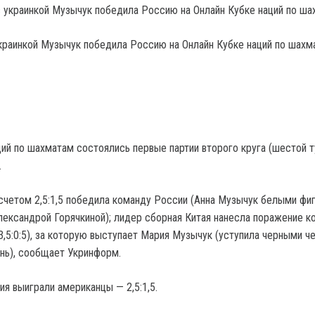
краинкой Музычук победила Россию на Онлайн Кубке наций по шахм
ций по шахматам состоялись первые партии второго круга (шестой т
.
счетом 2,5:1,5 победила команду России (Анна Музычук белыми фи
лександрой Горячкиной); лидер сборная Китая нанесла поражение к
3,5:0:5), за которую выступает Мария Музычук (уступила черными ч
нь), сообщает Укринформ.
я выиграли американцы — 2,5:1,5.