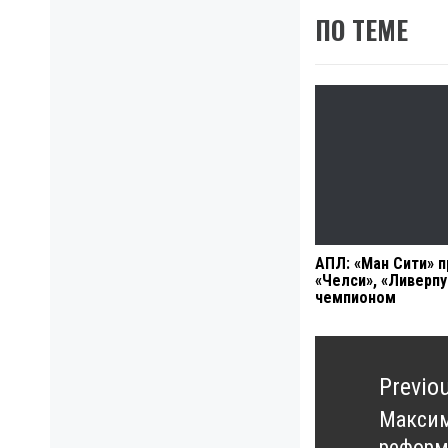
ПО ТЕМЕ
АПЛ: «Ман Сити» 
«Челси», «Ливерпу
чемпионом
Навигация
по
Previo
записям
Максим
Previo
реформ