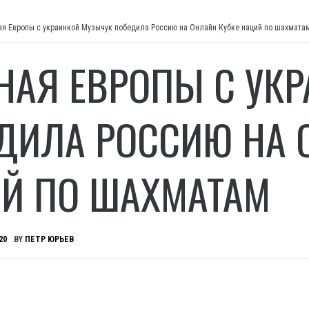
ая Европы с украинкой Музычук победила Россию на Онлайн Кубке наций по шахмата
НАЯ ЕВРОПЫ С УК
ДИЛА РОССИЮ НА 
Й ПО ШАХМАТАМ
20
BY
ПЕТР ЮРЬЕВ