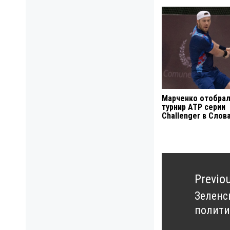
Марченко отобрал
турнир ATP серии
Challenger в Слов
Навигация
по
Previo
записям
Зеленс
Previo
полити
post: