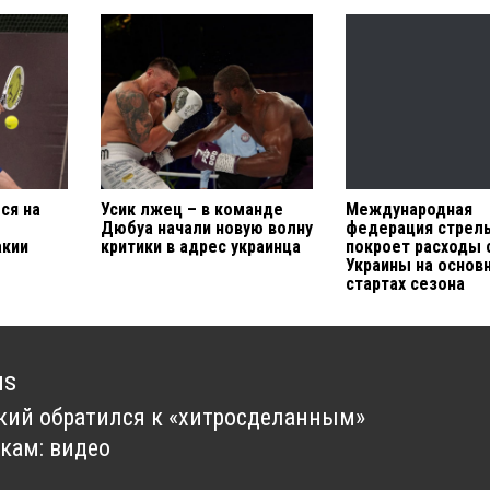
ся на
Усик лжец – в команде
Международная
Дюбуа начали новую волну
федерация стрел
акии
критики в адрес украинца
покроет расходы 
Украины на основ
стартах сезона
us
кий обратился к «хитросделанным»
us
кам: видео