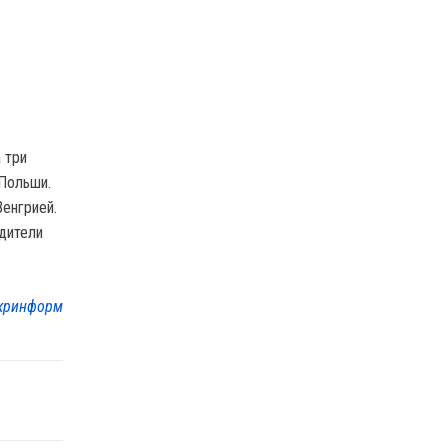
 три
 Польши.
Венгрией.
дители
кринформ