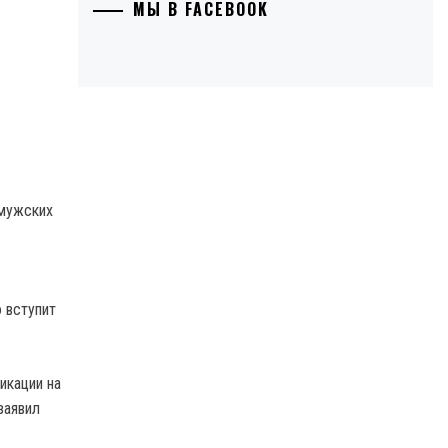
МЫ В FACEBOOK
 мужских
 вступит
икации на
заявил