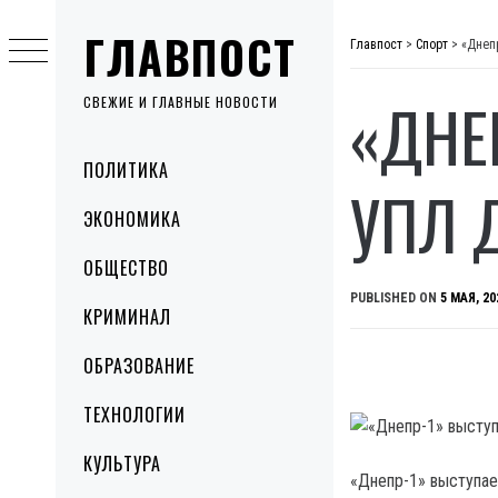
Skip
ГЛАВПОСТ
to
Главпост
>
Спорт
>
«Днеп
content
«ДНЕ
СВЕЖИЕ И ГЛАВНЫЕ НОВОСТИ
Primary
ПОЛИТИКА
Menu
УПЛ 
ЭКОНОМИКА
ОБЩЕСТВО
PUBLISHED ON
5 МАЯ, 20
КРИМИНАЛ
ОБРАЗОВАНИЕ
ТЕХНОЛОГИИ
КУЛЬТУРА
«Днепр-1» выступае