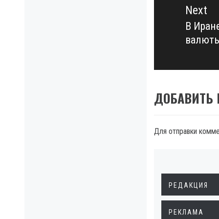
Next
В Иран
Next
валют
post:
ДОБАВИТЬ
Для отправки комм
РЕДАКЦИЯ
РЕКЛАМА