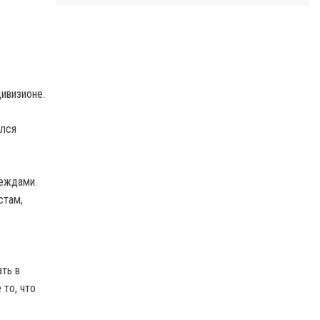
ивизионе.
ился
деждами.
стам,
ать в
 то, что