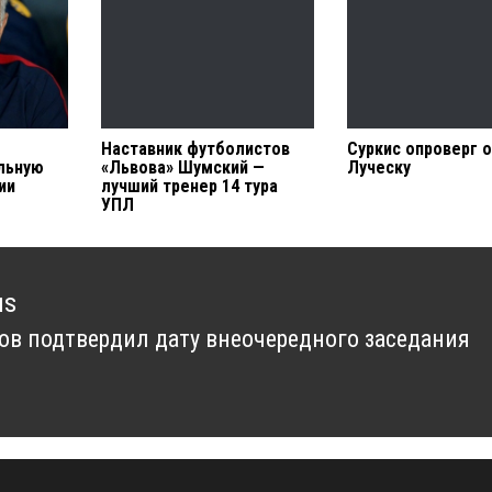
Наставник футболистов
Суркис опроверг 
льную
«Львова» Шумский —
Луческу
ии
лучший тренер 14 тура
УПЛ
us
ов подтвердил дату внеочередного заседания
us