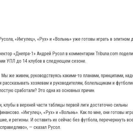
усола, «Ингулец», «Рух» и «Волынь» уже готовы играть в элитном д
ектор «Днепра-1» Андрей Русол в комментарии Tribuna.com подел
нии УПЛ до 14 клубов в следующем сезоне.
 Мы же живем, руководствуясь какими-то планами, принципами, на
 рассказывать хозяевам и руководителям, болельщикам и футболи
лостую сработали? Это одна из основных причин.
, клубы в верхней части таблицы первой лиги достаточно сильны
инансово. «Ингулец», «Рух» и «Волынь». Как по мне, они готовы игр
ие, и регионы. И оставить их сейчас без футбола, перечеркнуть все
есправедливо», — сказал Русол.