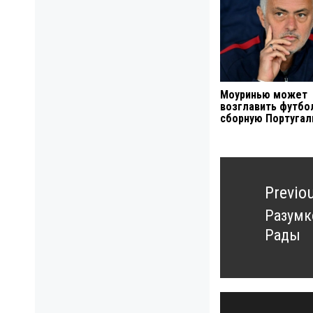
Моуринью может
возглавить футбо
сборную Португал
Навигация
по
Previo
записям
Разумк
Previo
Рады
post: