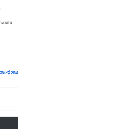
и
ринято
кринформ