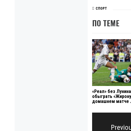
СПОРТ
ПО ТЕМЕ
«Реал» без Лунина
обыграть «Жирону
домашнем матче 
Навигация
по
Previo