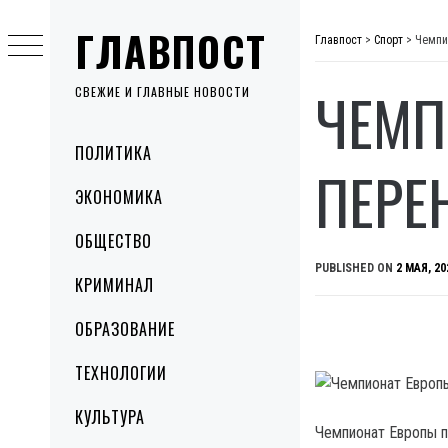
Skip
ГЛАВПОСТ
to
Главпост
>
Спорт
>
Чемпи
content
ЧЕМП
СВЕЖИЕ И ГЛАВНЫЕ НОВОСТИ
Primary
ПОЛИТИКА
Menu
ПЕРЕН
ЭКОНОМИКА
ОБЩЕСТВО
PUBLISHED ON
2 МАЯ, 20
КРИМИНАЛ
ОБРАЗОВАНИЕ
ТЕХНОЛОГИИ
КУЛЬТУРА
Чемпионат Европы п