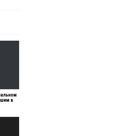
нальном
чшим в