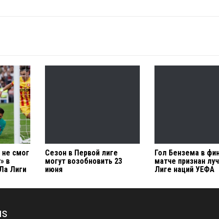
 не смог
Сезон в Первой лиге
Гол Бензема в фи
» в
могут возобновить 23
матче признан лу
Ла Лиги
июня
Лиге наций УЕФА
us