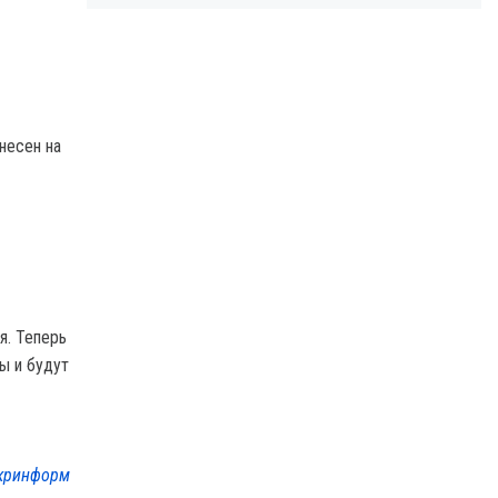
несен на
я. Теперь
ы и будут
кринформ