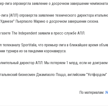
-лига (АПЛ) опровергла заявление технического директора итальян
"Удинезе" Пьерпаоло Марино о досрочном завершении сезона.
 газете The Independent заявили в пресс-службе АПЛ.
 телеканалу Sportitalia, что премьер-лига в ближайшее время объя
ии турнира из-за пандемии коронавируса.
олнительный директор АПЛ: Мы потеряем 1 млрд, если не доиграем
итальянский бизнесмен Джампаоло Поццо, английским "Уотфордом" 
По материалам:
У