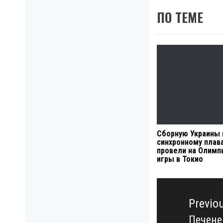
ПО ТЕМЕ
Сборную Украины 
синхронному плав
провели на Олимп
игры в Токио
Навигация
по
Previo
записям
Печене
Previo