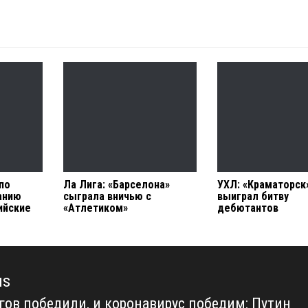
по
Ла Лига: «Барселона»
УХЛ: «Краматорск
анию
сыграла вничью с
выиграл битву
ийские
«Атлетиком»
дебютантов
us
гов победили, и коронавирус победим: Путин
us