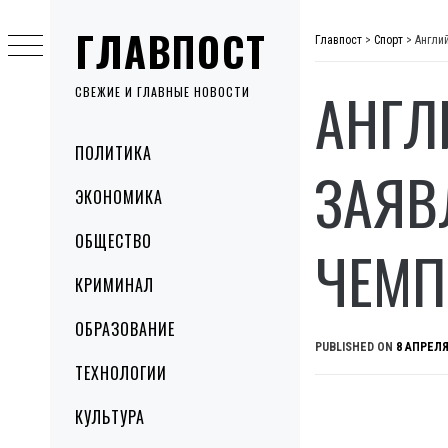
Skip
ГЛАВПОСТ
to
Главпост
>
Спорт
>
Англи
content
АНГЛ
СВЕЖИЕ И ГЛАВНЫЕ НОВОСТИ
Primary
ПОЛИТИКА
Menu
ЗАЯВ
ЭКОНОМИКА
ОБЩЕСТВО
ЧЕМП
КРИМИНАЛ
ОБРАЗОВАНИЕ
PUBLISHED ON
8 АПРЕЛЯ
ТЕХНОЛОГИИ
КУЛЬТУРА