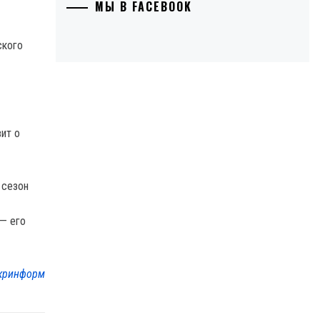
МЫ В FACEBOOK
ского
вит о
 сезон
— его
кринформ