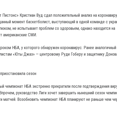
 Пистонс» Кристиан Вуд сдал положительный анализ на коронавиру
 данный момент баскетболист, выступающий в одной команде с укр
юком, не испытывает проблем со здоровьем, однако находится на
ют американские СМИ.
гроком НБА, у которого обнаружен коронавирус. Ранее аналогичный
олистам «Юты Джаз» — центровому Руди Гоберу и защитнику Донов
 приостановила сезон
ый чемпионат НБА экстренно прекратили после подтверждения вир
 Впрочем, руководство Лиги хочет завершить нынешний сезон чемпи
ти матчей. Возобновить чемпионат НБА планируют не раньше чем че