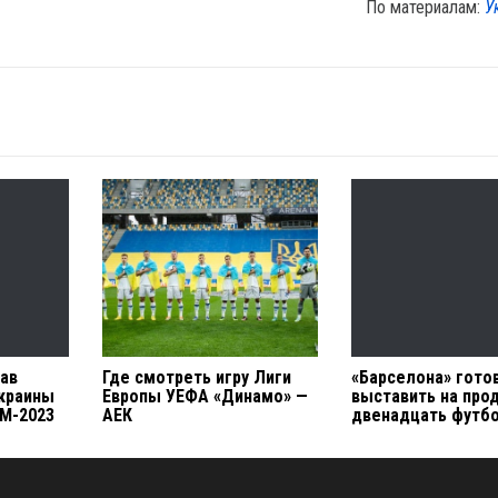
По материалам:
У
ав
Где смотреть игру Лиги
«Барселона» гото
краины
Европы УЕФА «Динамо» —
выставить на про
ЧМ-2023
АЕК
двенадцать футб