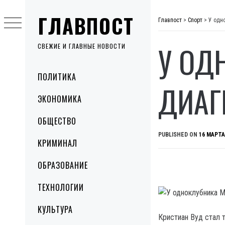
Skip
ГЛАВПОСТ
to
Главпост
>
Спорт
>
У одн
content
У ОД
СВЕЖИЕ И ГЛАВНЫЕ НОВОСТИ
Primary
ПОЛИТИКА
Menu
ДИАГ
ЭКОНОМИКА
ОБЩЕСТВО
PUBLISHED ON
16 МАРТА
КРИМИНАЛ
ОБРАЗОВАНИЕ
ТЕХНОЛОГИИ
КУЛЬТУРА
Кристиан Вуд стал 