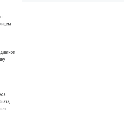
с.
аинцем
 диагноз
ану
уса
оната,
рез