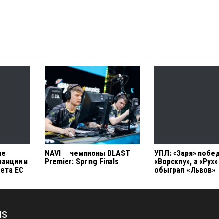
не
NAVI — чемпионы BLAST
УПЛ: «Заря» побе
ранции и
Premier: Spring Finals
«Ворсклу», а «Рух»
рета ЕС
обыграл «Львов»
us