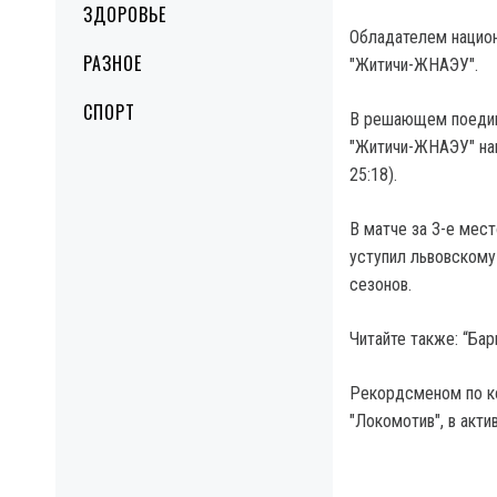
ЗДОРОВЬЕ
Обладателем национ
РАЗНОЕ
"Житичи-ЖНАЭУ".
СПОРТ
В решающем поедин
"Житичи-ЖНАЭУ" нан
25:18).
В матче за 3-е мест
уступил львовскому
сезонов.
Читайте также: “Ба
Рекордсменом по ко
"Локомотив", в акти