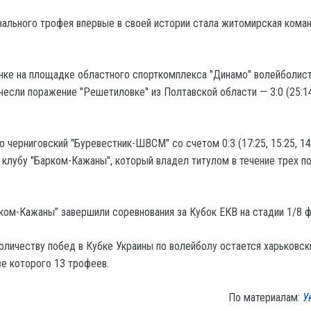
ального трофея впервые в своей истории стала житомирская кома
ке на площадке областного спорткомплекса "Динамо" волейболис
если поражение "Решетиловке" из Полтавской области — 3:0 (25:14,
о черниговский "Буревестник-ШВСМ" со счетом 0:3 (17:25, 15:25, 14
 клубу "Барком-Кажаны", который владел титулом в течение трех п
рком-Кажаны” завершили соревнования за Кубок ЕКВ на стадии 1/8 
личеству побед в Кубке Украины по волейболу остается харьковск
ве которого 13 трофеев.
По материалам:
У