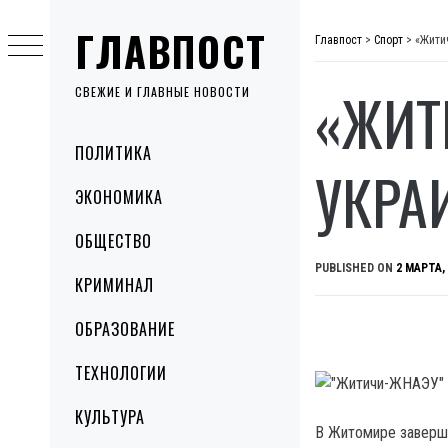
Skip
ГЛАВПОСТ
to
Главпост
>
Спорт
>
«Жити
content
«ЖИТ
СВЕЖИЕ И ГЛАВНЫЕ НОВОСТИ
Primary
ПОЛИТИКА
Menu
УКРА
ЭКОНОМИКА
ОБЩЕСТВО
PUBLISHED ON
2 МАРТА,
КРИМИНАЛ
ОБРАЗОВАНИЕ
ТЕХНОЛОГИИ
КУЛЬТУРА
В Житомире заверши