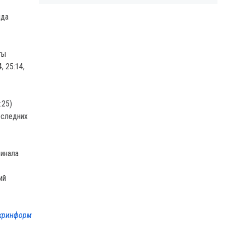
нда
ты
 25:14,
:25)
оследних
финала
ий
кринформ