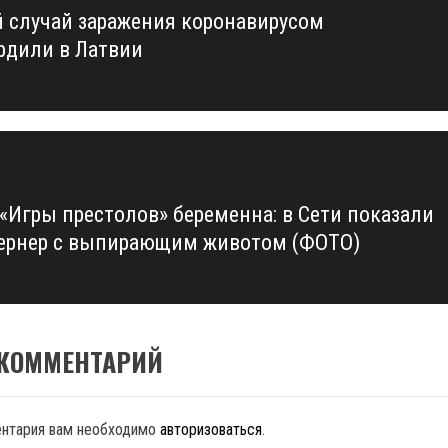
 случай заражения коронавирусом
us
рдили в Латвии
 «Игры престолов» беременна: в Сети показали
ернер с выпирающим животом (ФОТО)
 КОММЕНТАРИЙ
ентария вам необходимо
авторизоваться
.