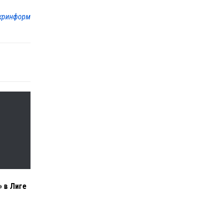
кринформ
» в Лиге