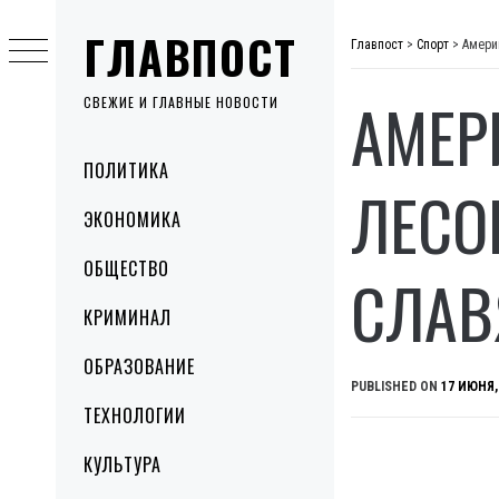
Skip
ГЛАВПОСТ
to
Главпост
>
Спорт
>
Амери
content
АМЕР
СВЕЖИЕ И ГЛАВНЫЕ НОВОСТИ
Primary
ПОЛИТИКА
Menu
ЛЕСО
ЭКОНОМИКА
ОБЩЕСТВО
СЛАВ
КРИМИНАЛ
ОБРАЗОВАНИЕ
PUBLISHED ON
17 ИЮНЯ,
ТЕХНОЛОГИИ
КУЛЬТУРА