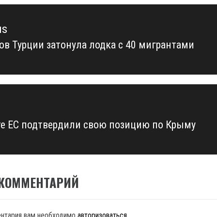
us
гов Турции затонула лодка с 40 мигрантами
us
те ЕС подтвердили свою позицию по Крыму
 КОММЕНТАРИЙ
ентария вам необходимо
авторизоваться
.