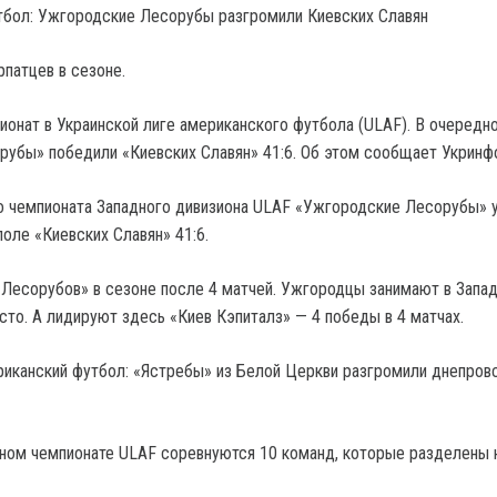
рпатцев в сезоне.
онат в Украинской лиге американского футбола (ULAF). В очередн
убы» победили «Киевских Славян» 41:6. Об этом сообщает Укринф
о чемпионата Западного дивизиона ULAF «Ужгородские Лесорубы» 
оле «Киевских Славян» 41:6.
«Лесорубов» в сезоне после 4 матчей. Ужгородцы занимают в Запа
сто. А лидируют здесь «Киев Кэпиталз» — 4 победы в 4 матчах.
риканский футбол: «Ястребы» из Белой Церкви разгромили днепров
ном чемпионате ULAF соревнуются 10 команд, которые разделены 