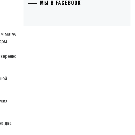
МЫ В FACEBOOK
ом матче
орм.
уверенно
дной
ских
на два