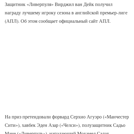
Защитник «Ливерпуля» Вирджил ван Дейк получил
награду лучшему игроку сезона в английской премьер-лиге
(АПЛ). Об этом сообщает официальный сайт АПЛ.
На приз претендовали форвард Серхио Агуэро («Манчестер
Сити»), хавбек Эден Азар («Челси»), полузащитник Садьо
Мане («Ливерпуль»), нападающий Мохамед Салах