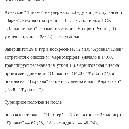
Киевское "Динамо" не удержало победу в игре с луганской
"Зарей". Результат встречи — 1:1. На столичном НСК
"Олимпийский" голами отметились Назарий Русин (11) —
у киевлян; Силас (90+2) — у луганчан,
Завершится 28-й тур в воскресенье, 12 мая. "Арсенал-Киев"
встретится с одесским "Черноморцем" (начало в 14.00,
транслирует телеканал "Футбол 1"), черниговская "Десна"
принимает донецкий "Олимпик" (14.00, "Футбол 2"), а
полтавская "Ворскла" сойдется с львовскими "Карпатами"
(19.30, "Футбол 1").
Турнирное положение после:
первая шестерка — "Шахтер" — 73 очка (после 28-ми игр),
"Динамо" — 62 (28), "Александрия" — 48 (28),