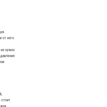
х
дня
и от него
м
 не нужно
 давления
ном
й,
 стоит
ожна