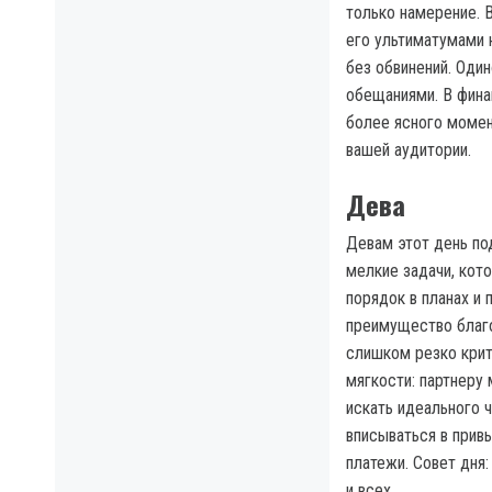
только намерение. 
его ультиматумами н
без обвинений. Оди
обещаниями. В фина
более ясного момент
вашей аудитории.
Дева
Девам этот день по
мелкие задачи, кот
порядок в планах и
преимущество благо
слишком резко крит
мягкости: партнеру
искать идеального 
вписываться в прив
платежи. Совет дня:
и всех.