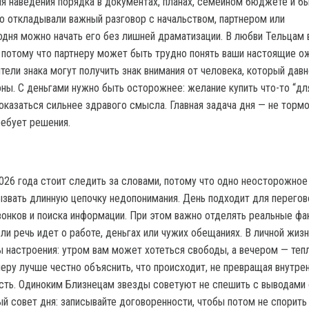
я наведения порядка в документах, планах, семейном бюджете и б
но откладывали важный разговор с начальством, партнером или
одня можно начать его без лишней драматизации. В любви Тельцам 
, потому что партнеру может быть трудно понять ваши настоящие о
ели знака могут получить знак внимания от человека, который давн
ны. С деньгами нужно быть осторожнее: желание купить что-то “дл
оказаться сильнее здравого смысла. Главная задача дня — не тормо
ребует решения.
026 года стоит следить за словами, потому что одно неосторожное
звать длинную цепочку недопонимания. День подходит для перегов
звонков и поиска информации. При этом важно отделять реальные фа
ли речь идет о работе, деньгах или чужих обещаниях. В личной жиз
настроения: утром вам может хотеться свободы, а вечером — тепл
неру лучше честно объяснить, что происходит, не превращая внутре
сть. Одиноким Близнецам звезды советуют не спешить с выводами
й совет дня: записывайте договоренности, чтобы потом не спорить 