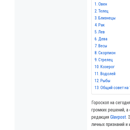
Овен
Телец
Близнецы
Рак
Лев
Дева
Весы
Скорпион
Стрелец
Козерог
Водолей
Рыбы
Общий совет на 
Гороскоп на сегодня
громких решений, а
редакция
Glavpost
. 
личных признаний и