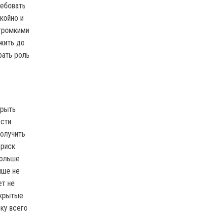
ребовать
койно и
 громкими
жить до
рать роль
крыть
ести
получить
 риск
больше
чше не
ет не
акрытые
ку всего