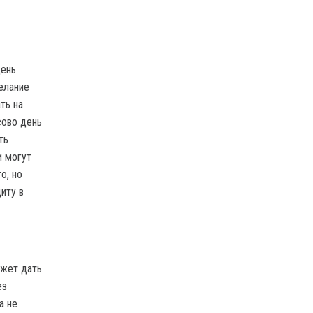
день
елание
ть на
сово день
ть
и могут
о, но
иту в
ожет дать
ез
а не