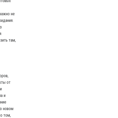
ытовых
важно не
жидания.
о
я
зить там,
оров,
кты от
ни
а и
нние
 о новом
о том,