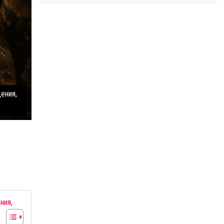
ения,
ния,