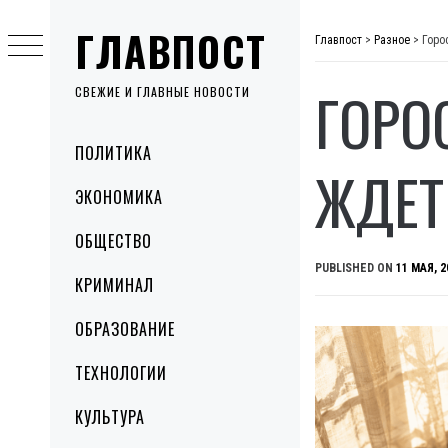
Skip
ГЛАВПОСТ
to
Главпост
>
Разное
>
Горо
content
ГОРО
СВЕЖИЕ И ГЛАВНЫЕ НОВОСТИ
Primary
ПОЛИТИКА
Menu
ЖДЕТ
ЭКОНОМИКА
ОБЩЕСТВО
PUBLISHED ON
11 МАЯ, 2
КРИМИНАЛ
ОБРАЗОВАНИЕ
ТЕХНОЛОГИИ
КУЛЬТУРА