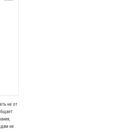
еть не от
ообщает
ания,
здам не