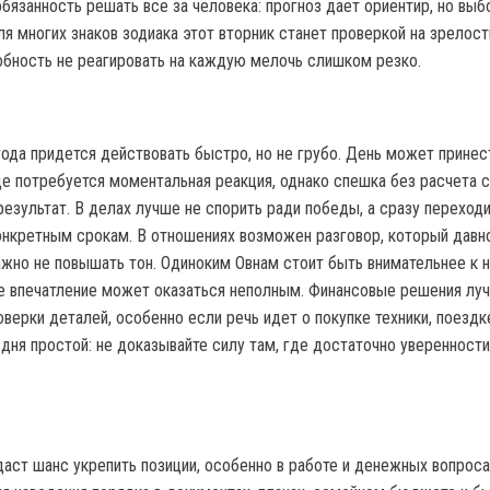
бязанность решать все за человека: прогноз дает ориентир, но выб
ля многих знаков зодиака этот вторник станет проверкой на зрелост
обность не реагировать на каждую мелочь слишком резко.
года придется действовать быстро, но не грубо. День может принес
де потребуется моментальная реакция, однако спешка без расчета 
езультат. В делах лучше не спорить ради победы, а сразу переходи
онкретным срокам. В отношениях возможен разговор, который давн
важно не повышать тон. Одиноким Овнам стоит быть внимательнее к 
е впечатление может оказаться неполным. Финансовые решения лу
верки деталей, особенно если речь идет о покупке техники, поездк
 дня простой: не доказывайте силу там, где достаточно уверенности
даст шанс укрепить позиции, особенно в работе и денежных вопроса