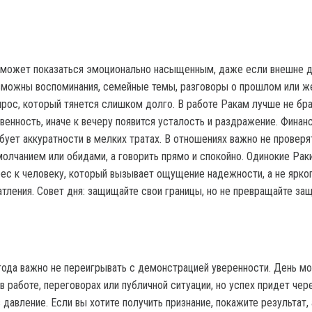
 может показаться эмоционально насыщенным, даже если внешне 
зможны воспоминания, семейные темы, разговоры о прошлом или ж
прос, который тянется слишком долго. В работе Ракам лучше не бра
венность, иначе к вечеру появится усталость и раздражение. Финан
бует аккуратности в мелких тратах. В отношениях важно не проверя
молчанием или обидами, а говорить прямо и спокойно. Одинокие Рак
рес к человеку, который вызывает ощущение надежности, а не ярког
тления. Совет дня: защищайте свои границы, но не превращайте защ
года важно не переигрывать с демонстрацией уверенности. День м
в работе, переговорах или публичной ситуации, но успех придет чер
з давление. Если вы хотите получить признание, покажите результат, 