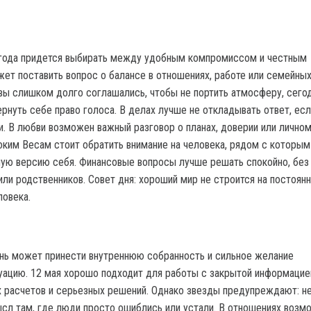
 года придется выбирать между удобным компромиссом и честным
ет поставить вопрос о балансе в отношениях, работе или семейны
 вы слишком долго соглашались, чтобы не портить атмосферу, сего
рнуть себе право голоса. В делах лучше не откладывать ответ, есл
и. В любви возможен важный разговор о планах, доверии или лично
оким Весам стоит обратить внимание на человека, рядом с которым
ую версию себя. Финансовые вопросы лучше решать спокойно, без
или родственников. Совет дня: хороший мир не строится на постоян
ловека.
нь может принести внутреннюю собранность и сильное желание
уацию. 12 мая хорошо подходит для работы с закрытой информацие
х расчетов и серьезных решений. Однако звезды предупреждают: не
сл там, где люди просто ошиблись или устали. В отношениях возм