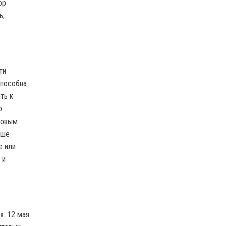
ор
ь,
ти
способна
ть к
о
новым
чше
е или
 и
х. 12 мая