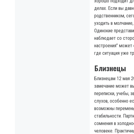
хорошо подходит дл
делах. Если вы дав
родственником, сег
уходить в молчание
Одинокие представит
наблюдает со сторо
настроения” может 
где ситуация уже т
Близнецы
Близнецам 12 мая 2
замечание может вы
переписки, учебы, 
слухов, особенно ес
возможны перемены 
стабильности. Парт
сомнения в холодно
человеке. Практичны