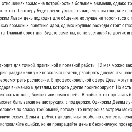
В отношениях возможна потребность в большем внимании, однако т
е стоит. Партнеру будет легче услышать вас, если вы говорите спо
ноким Львам день подходит для общения, но лучше не торопиться с
нсах возможны приятные идеи, однако крупные расходы стоит отло
а. Главный совет дня: будьте заметны, но не заставляйте других иг
дходит для точной, практичной и полезной работы. 12 мая можно за
орые раздражали уже несколько недель, разобрать документы, нав
 пересмотреть расписание. В профессиональной сфере Девы могут 
даря вниманию к деталям, которое другие проигнорируют. Но есть
иковать коллег, близких или самого себя. В любви стоит проявить 
 может быть важна не инструкция, а поддержка. Одиноким Девам лу
человека по списку требований, потому что интересная встреча мож
ычную схему. Деньги требуют дисциплины, особенно если есть нез
 исправляйте ошибки, но не превращайте день в бесконечную провер