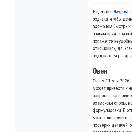
Редакция
Glavpost
п
зодиака, чтобы ден
временем быстрых р
знакам придется вы
покажется неудобны
отношениях, деньгах
поддаваться раздра
Овен
Овнам 11 мая 2026 
может привести к н
вопросов, которые 
возможны споры, но
формулировки. В от
может воспринять в
проверки деталей, о