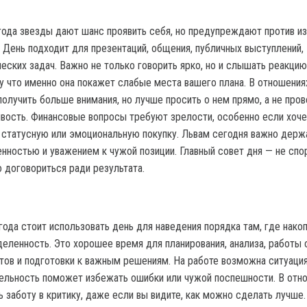
года звезды дают шанс проявить себя, но предупреждают против и
 День подходит для презентаций, общения, публичных выступлений,
еских задач. Важно не только говорить ярко, но и слышать реакцию
 что именно она покажет слабые места вашего плана. В отношени
олучить больше внимания, но лучше просить о нем прямо, а не пров
ивость. Финансовые вопросы требуют зрелости, особенно если хоче
а статусную или эмоциональную покупку. Львам сегодня важно держ
нностью и уважением к чужой позиции. Главный совет дня — не спо
 договориться ради результата.
года стоит использовать день для наведения порядка там, где нако
деленность. Это хорошее время для планирования, анализа, работы 
тов и подготовки к важным решениям. На работе возможна ситуация
ельность поможет избежать ошибки или чужой поспешности. В отн
 заботу в критику, даже если вы видите, как можно сделать лучше.