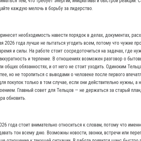
иматься тем, что требует энергии, инициативы и быстрой реакции. 
щайте каждую мелочь в борьбу за лидерство.
принесет необходимость навести порядок в делах, документах, расх
ая 2026 года лучше не пытаться угодить всем, потому что чужие пр
время и силы. На работе стоит сосредоточиться на задачах, где ну
 аккуратность и терпение. В отношениях возможен разговор о бытов
ли общих обязанностях, и от него не стоит уходить. Одиноким Тельц
ее, но не торопиться с выводами о человеке после первого впечатл
ля покупок только в том случае, если они действительно нужны, а 
оением. Главный совет для Тельцов — не держаться за старый план
ора обновить.
026 года стоит внимательно относиться к словам, потому что именн
авать тон всему дню. Возможны новости, звонки, встречи или переп
ше отношение к текущей ситуации. В работе появится шанс быстро