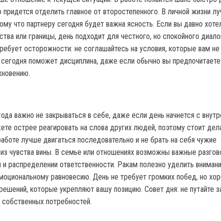
о придется отделить главное от второстепенного. В личной жизни л
тому что партнеру сегодня будет важна ясность. Если вы давно хоте
ства или границы, день подходит для честного, но спокойного диало
ребует осторожности: не соглашайтесь на условия, которые вам не
 сегодня поможет дисциплина, даже если обычно вы предпочитаете
хновению.
ода важно не закрываться в себе, даже если день начнется с внутр
ете острее реагировать на слова других людей, поэтому стоит дел
работе лучше двигаться последовательно и не брать на себя чужие
 из чувства вины. В семье или отношениях возможны важные разгов
 и распределении ответственности. Ракам полезно уделить внимани
эмоциональному равновесию. День не требует громких побед, но хо
решений, которые укрепляют вашу позицию. Совет дня: не путайте з
т собственных потребностей.