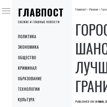
Skip
ГЛАВПОСТ
to
Главпост
>
Разное
>
Горо
content
ГОРО
СВЕЖИЕ И ГЛАВНЫЕ НОВОСТИ
Primary
ПОЛИТИКА
Menu
ШАНС
ЭКОНОМИКА
ОБЩЕСТВО
ЛУЧШ
КРИМИНАЛ
ГРАН
ОБРАЗОВАНИЕ
ТЕХНОЛОГИИ
КУЛЬТУРА
PUBLISHED ON
10 МАЯ, 2