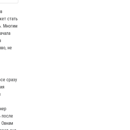
ов
жет стать
ь. Многим
ачала
в
во, не
все сразу
ния
я
тнер
ь после
. Овнам