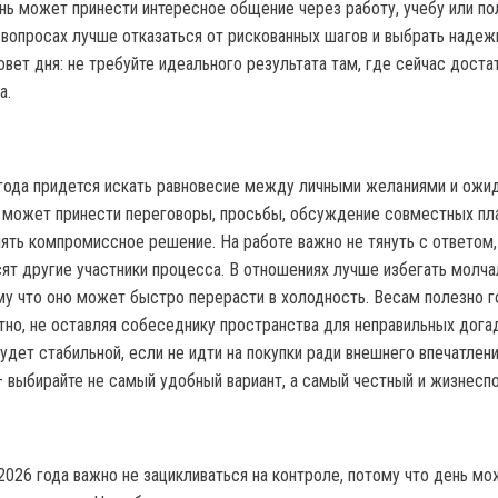
ь может принести интересное общение через работу, учебу или п
 вопросах лучше отказаться от рискованных шагов и выбрать надеж
овет дня: не требуйте идеального результата там, где сейчас доста
а.
года придется искать равновесие между личными желаниями и ожи
 может принести переговоры, просьбы, обсуждение совместных пл
ять компромиссное решение. На работе важно не тянуть с ответом,
сят другие участники процесса. В отношениях лучше избегать молча
му что оно может быстро перерасти в холодность. Весам полезно г
етно, не оставляя собеседнику пространства для неправильных дога
дет стабильной, если не идти на покупки ради внешнего впечатлени
— выбирайте не самый удобный вариант, а самый честный и жизнесп
2026 года важно не зацикливаться на контроле, потому что день мо