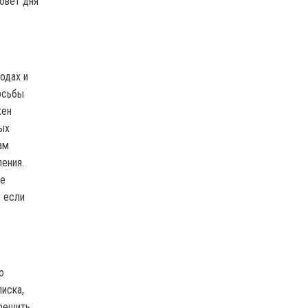
Совет дня
одах и
осьбы
жен
ых
ам
ения.
не
, если
о
иска,
 решить