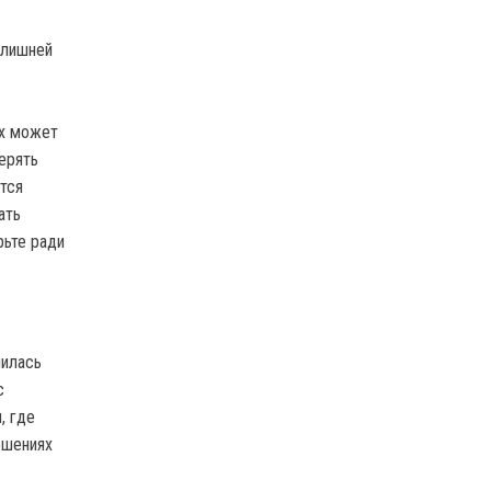
злишней
ях может
ерять
тся
ать
рьте ради
пилась
с
, где
ошениях