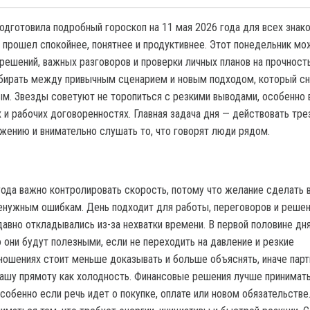
одготовила подробный гороскоп на 11 мая 2026 года для всех знак
ь прошел спокойнее, понятнее и продуктивнее. Этот понедельник мо
ешений, важных разговоров и проверки личных планов на прочност
бирать между привычным сценарием и новым подходом, который сн
м. Звезды советуют не торопиться с резкими выводами, особенно 
 и рабочих договоренностях. Главная задача дня — действовать трез
жению и внимательно слушать то, что говорят люди рядом.
года важно контролировать скорость, потому что желание сделать 
енужным ошибкам. День подходит для работы, переговоров и реше
давно откладывались из-за нехватки времени. В первой половине дн
 они будут полезными, если не переходить на давление и резкие
ношениях стоит меньше доказывать и больше объяснять, иначе пар
ашу прямоту как холодность. Финансовые решения лучше принимат
собенно если речь идет о покупке, оплате или новом обязательстве