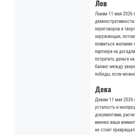
Лев
Львам 11 мая 2026 
демонстративности.
переговоров и творч
окружающих, потому
появиться желание п
партнера на догадл
потратить деньги н
баланс между увере
победы, если можно
Дева
Девам 11 мая 2026 
усталость и неопре
документами, расче
именно ваша внимат
не стоит превращать