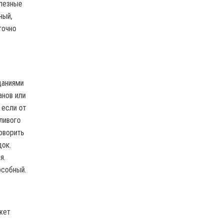
олезные
ный,
точно
даниями
анов или
 если от
ливого
оворить
док.
я.
особный.
жет