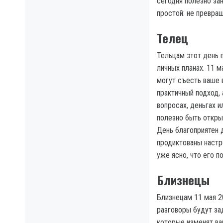
сегодня полезно зан
простой: не превра
Телец
Тельцам этот день 
личных планах. 11 м
могут съесть ваше 
практичный подход,
вопросах, деньгах и
полезно быть открыт
День благоприятен д
продиктованы настр
уже ясно, что его п
Близнецы
Близнецам 11 мая 2
разговоры будут зад
которые изменят ва