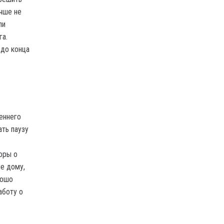
учше не
ли
га.
 до конца
еннего
ать паузу
оры о
е дому,
рошо
аботу о