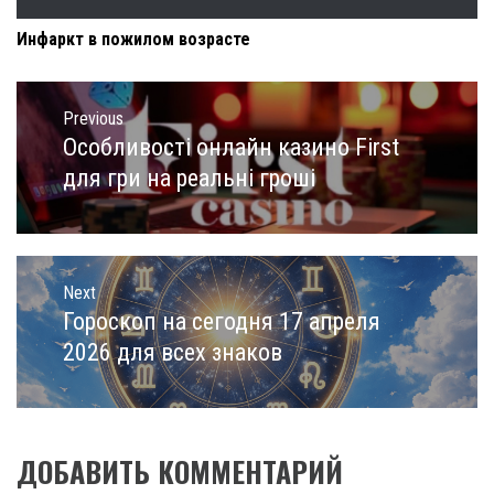
Инфаркт в пожилом возрасте
Навигация
по
Previous
записям
Особливості онлайн казино First
Previous
post:
для гри на реальні гроші
Next
Гороскоп на сегодня 17 апреля
Next
post:
2026 для всех знаков
ДОБАВИТЬ КОММЕНТАРИЙ