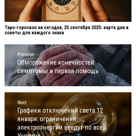
Таро-гороскоп на сегодня, 25 сентября 2025: карта дня и
советы для каждого знака
Навигация
по
Previous
записям
Обморожение конечностей:
Previous
post:
симптомы и первая помощь
Next
Графики отключений света 12
Next
post:
января: ограничения
электроэнергии введут по всей
Украине