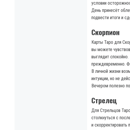
условии осторожнос
День принесёт обле
подвести итоги и с
Скорпион
Карты Таро для Ско
вы можете чувствов
выглядит спокойно.
преждевременно. Фи
В личной жизни воз
интуиции, но не дей
Вечером полезно по
Стрелец
Для Стрельцов Таро
столкнуться с посл
и скорректировать п