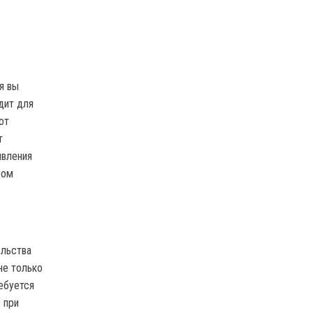
я вы
дит для
от
т
явления
ром
ельства
не только
ебуется
 при