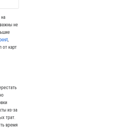
 на
 важны не
льшие
post
,
 от карт
ерестать
но
овки
кты из-за
ых трат.
ить время