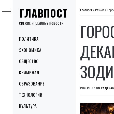
Skip
ГЛАВПОСТ
to
Главпост
>
Разное
>
Горо
content
ГОРО
СВЕЖИЕ И ГЛАВНЫЕ НОВОСТИ
Primary
ПОЛИТИКА
Menu
ДЕКА
ЭКОНОМИКА
ОБЩЕСТВО
ЗОДИ
КРИМИНАЛ
ОБРАЗОВАНИЕ
PUBLISHED ON
22 ДЕКАБ
ТЕХНОЛОГИИ
КУЛЬТУРА