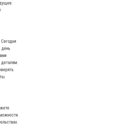
удущее.
т
 Сегодня
е день
нами
 деталям.
оверять
ты.
ожете
зможности
ельствах.