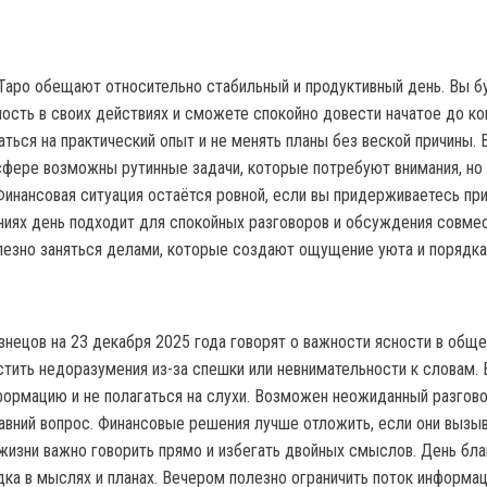
Таро обещают относительно стабильный и продуктивный день. Вы б
ность в своих действиях и сможете спокойно довести начатое до ко
ться на практический опыт и не менять планы без веской причины. 
фере возможны рутинные задачи, которые потребуют внимания, но
Финансовая ситуация остаётся ровной, если вы придерживаетесь пр
иях день подходит для спокойных разговоров и обсуждения совме
лезно заняться делами, которые создают ощущение уюта и порядка
знецов на 23 декабря 2025 года говорят о важности ясности в обще
стить недоразумения из-за спешки или невнимательности к словам. 
формацию и не полагаться на слухи. Возможен неожиданный разгово
авний вопрос. Финансовые решения лучше отложить, если они вызы
 жизни важно говорить прямо и избегать двойных смыслов. День бла
дка в мыслях и планах. Вечером полезно ограничить поток информац