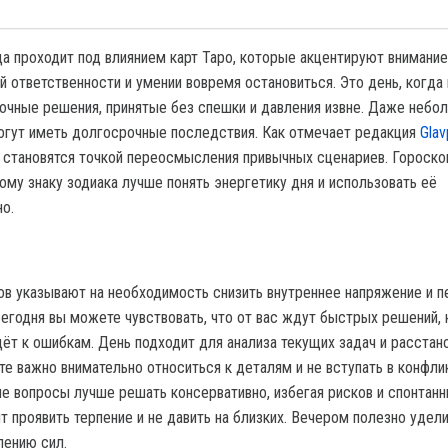
да проходит под влиянием карт Таро, которые акцентируют внимание
й ответственности и умении вовремя остановиться. Это день, когда
 точные решения, принятые без спешки и давления извне. Даже небо
огут иметь долгосрочные последствия. Как отмечает редакция
Glav
 становятся точкой переосмысления привычных сценариев. Гороскоп
му знаку зодиака лучше понять энергетику дня и использовать её
о.
ов указывают на необходимость снизить внутреннее напряжение и п
Сегодня вы можете чувствовать, что от вас ждут быстрых решений, 
ёт к ошибкам. День подходит для анализа текущих задач и расстан
те важно внимательно относиться к деталям и не вступать в конфли
е вопросы лучше решать консервативно, избегая рисков и спонтанн
т проявить терпение и не давить на близких. Вечером полезно удел
лению сил.