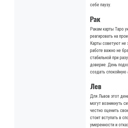
себе паузу.
Рак
Ракам карты Таро у
реагировать на про
Карты советуют не 
работе важно не бра
стабильной при раз
доверие. День подх
создать спокойную 
Лев
Для Львов этот день
могут возникнуть си
честно оценить сво
стоит вступать в с
умеренности и отка