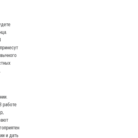
удете
нца.
В
 принесут
ивычного
стных
.
нии.
В работе
р,
вают
гоприятен
ии и дать