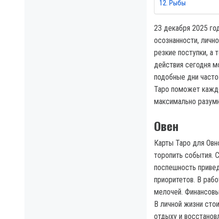
Рыбы
23 декабря 2025 го
осознанности, лично
резкие поступки, а
действия сегодня м
подобные дни часто
Таро поможет каждо
максимально разумн
Овен
Карты Таро для Овн
торопить события. 
поспешность привед
приоритетов. В рабо
мелочей. Финансовы
В личной жизни стои
отдыху и восстанов