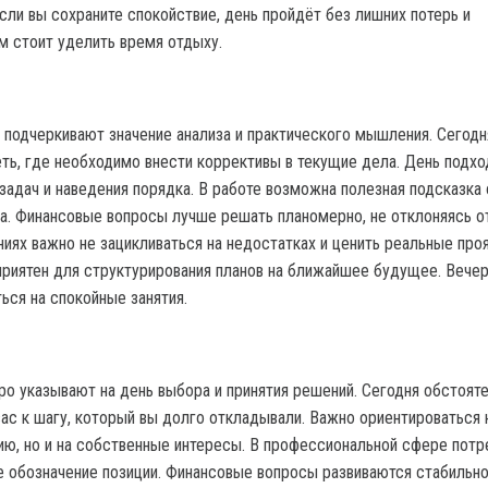
сли вы сохраните спокойствие, день пройдёт без лишних потерь и
м стоит уделить время отдыху.
 подчеркивают значение анализа и практического мышления. Сегодн
ть, где необходимо внести коррективы в текущие дела. День подхо
задач и наведения порядка. В работе возможна полезная подсказка 
ра. Финансовые вопросы лучше решать планомерно, не отклоняясь о
иях важно не зацикливаться на недостатках и ценить реальные про
приятен для структурирования планов на ближайшее будущее. Вече
ься на спокойные занятия.
ро указывают на день выбора и принятия решений. Сегодня обстоят
вас к шагу, который вы долго откладывали. Важно ориентироваться 
ю, но и на собственные интересы. В профессиональной сфере потр
е обозначение позиции. Финансовые вопросы развиваются стабильно