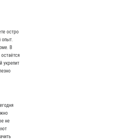
ете остро
 опыт.
рме. В
 остаётся
й укрепит
лезно
Сегодня
ажно
ре не
буют
ачить