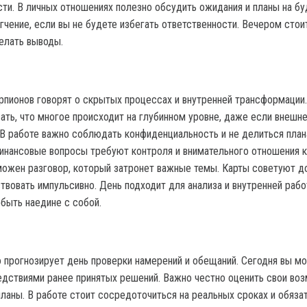
ти. В личных отношениях полезно обсудить ожидания и планы на б
гчение, если вы не будете избегать ответственности. Вечером стои
делать выводы.
рпионов говорят о скрытых процессах и внутренней трансформации.
ать, что многое происходит на глубинном уровне, даже если внешн
 В работе важно соблюдать конфиденциальность и не делиться пла
нансовые вопросы требуют контроля и внимательного отношения к
можен разговор, который затронет важные темы. Карты советуют д
ствовать импульсивно. День подходит для анализа и внутренней рабо
быть наедине с собой.
 прогнозирует день проверки намерений и обещаний. Сегодня вы м
едствиями ранее принятых решений. Важно честно оценить свои во
ланы. В работе стоит сосредоточиться на реальных сроках и обязат