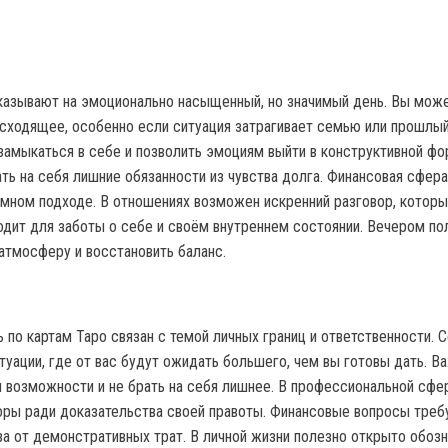
казывают на эмоционально насыщенный, но значимый день. Вы мож
исходящее, особенно если ситуация затрагивает семью или прошлый
замыкаться в себе и позволить эмоциям выйти в конструктивной фо
ть на себя лишние обязанности из чувства долга. Финансовая сфера
умном подходе. В отношениях возможен искренний разговор, которы
одит для заботы о себе и своём внутреннем состоянии. Вечером по
атмосферу и восстановить баланс.
 по картам Таро связан с темой личных границ и ответственности. 
туации, где от вас будут ожидать большего, чем вы готовы дать. В
и возможности и не брать на себя лишнее. В профессиональной сфе
поры ради доказательства своей правоты. Финансовые вопросы тре
за от демонстративных трат. В личной жизни полезно открыто обозн