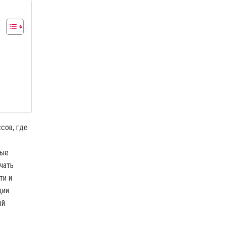
сов, где
вые
чать
ти и
ции
ый