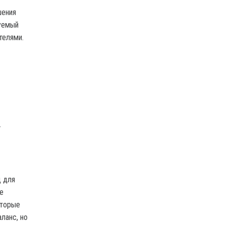
шения
зуемый
телями.
.
д для
е
оторые
ланс, но