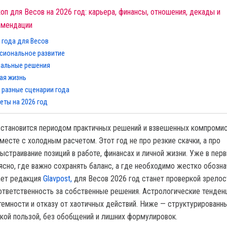
п для Весов на 2026 год: карьера, финансы, отношения, декады и
омендации
 года для Весов
сиональное развитие
иальные решения
ая жизнь
 разные сценарии года
еты на 2026 год
 становится периодом практичных решений и взвешенных компромис
месте с холодным расчетом. Этот год не про резкие скачки, а про
ыстраивание позиций в работе, финансах и личной жизни. Уже в пер
ясно, где важно сохранять баланс, а где необходимо жестко обозна
ает редакция
Glavpost,
для Весов 2026 год станет проверкой зрелос
ответственность за собственные решения. Астрологические тенден
темности и отказу от хаотичных действий. Ниже — структурированн
ской пользой, без обобщений и лишних формулировок.