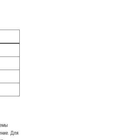
лемы
ение. Для