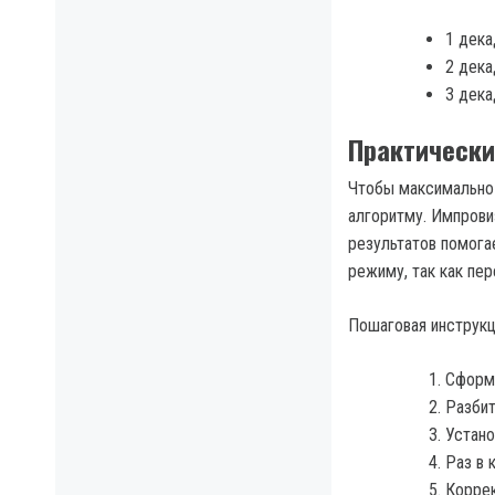
1 дека
2 дека
3 дека
Практически
Чтобы максимально 
алгоритму. Импрови
результатов помога
режиму, так как пер
Пошаговая инструкц
Сформу
Разбит
Устано
Раз в 
Коррек