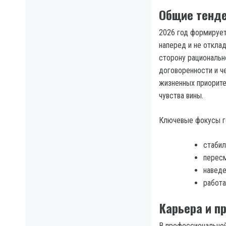
Общие тенде
2026 год формирует
наперед и не откла
сторону рациональн
договоренности и ч
жизненных приоритет
чувства вины.
Ключевые фокусы г
стабил
пересм
наведе
работа
Карьера и п
В профессиональной