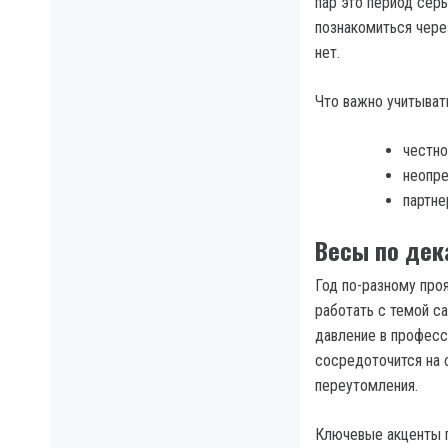
пар это период сер
познакомиться чере
нет.
Что важно учитыват
честно
неопр
партне
Весы по дек
Год по-разному про
работать с темой с
давление в професс
сосредоточится на 
переутомления.
Ключевые акценты 