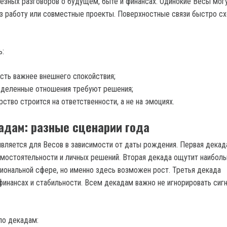
ьезных разговоров о будущем, быте и финансах. Одинокие Весы мог
з работу или совместные проекты. Поверхностные связи быстро сх
ь:
сть важнее внешнего спокойствия;
еделенные отношения требуют решения;
рство строится на ответственности, а не на эмоциях.
адам: разные сценарии года
является для Весов в зависимости от даты рождения. Первая декад
амостоятельности и личных решений. Вторая декада ощутит наибол
иональной сфере, но именно здесь возможен рост. Третья декада
финансах и стабильности. Всем декадам важно не игнорировать сиг
по декадам: