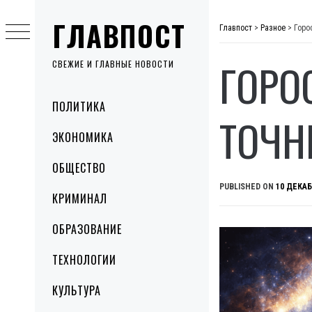
Skip
ГЛАВПОСТ
to
Главпост
>
Разное
>
Горо
content
ГОРО
СВЕЖИЕ И ГЛАВНЫЕ НОВОСТИ
Primary
ПОЛИТИКА
Menu
ТОЧН
ЭКОНОМИКА
ОБЩЕСТВО
PUBLISHED ON
10 ДЕКАБ
КРИМИНАЛ
ОБРАЗОВАНИЕ
ТЕХНОЛОГИИ
КУЛЬТУРА