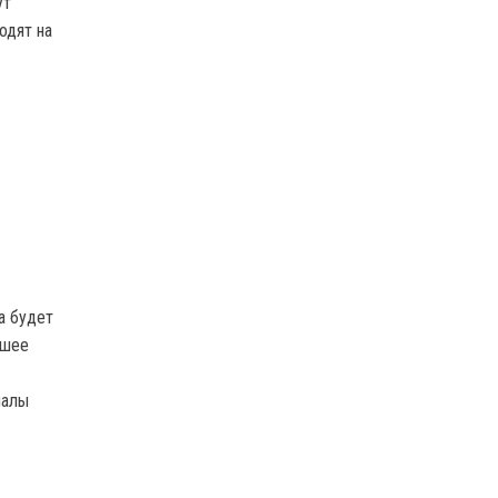
ут
одят на
а будет
ьшее
налы