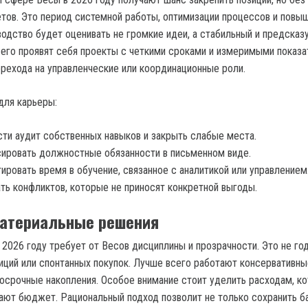
тов. Это период системной работы, оптимизации процессов и повы
водство будет оценивать не громкие идеи, а стабильный и предска
сего проявят себя проекты с четкими сроками и измеримыми показа
ерехода на управленческие или координационные роли.
для карьеры:
ти аудит собственных навыков и закрыть слабые места.
ировать должностные обязанности в письменном виде.
ировать время в обучение, связанное с аналитикой или управлением
ть конфликтов, которые не приносят конкретной выгоды.
материальные решения
 2026 году требует от Весов дисциплины и прозрачности. Это не го
иций или спонтанных покупок. Лучше всего работают консервативны
осрочные накопления. Особое внимание стоит уделить расходам, к
ают бюджет. Рациональный подход позволит не только сохранить ба