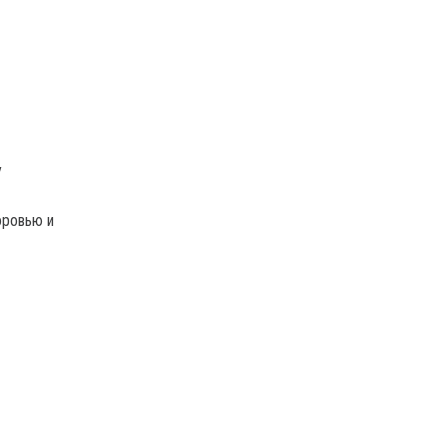
у
оровью и