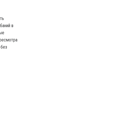
ть
баний в
ные
ересмотра
 без