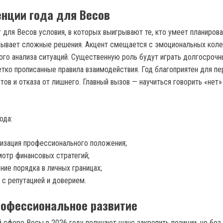
нции года для Весов
 для Весов условия, в которых выигрывают те, кто умеет планирова
дывает сложные решения. Акцент смещается с эмоциональных коле
ого анализа ситуаций. Существенную роль будут играть долгосроч
етко прописанные правила взаимодействия. Год благоприятен для п
ов и отказа от лишнего. Главный вызов — научиться говорить «нет»
ода:
изация профессионального положения;
отр финансовых стратегий;
ние порядка в личных границах;
 с репутацией и доверием.
рофессиональное развитие
 сфере Весы в 2026 году получают шанс закрепить позиции, но без