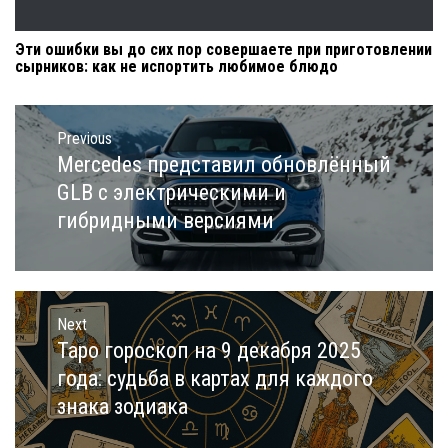
Эти ошибки вы до сих пор совершаете при приготовлении
сырников: как не испортить любимое блюдо
Навигация
по
Previous
записям
Mercedes представил обновлённый
Previous
post:
GLB с электрическими и
гибридными версиями
Next
Таро гороскоп на 9 декабря 2025
Next
post:
года: судьба в картах для каждого
знака зодиака