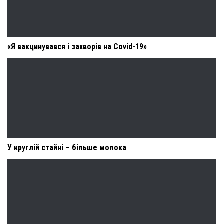
«Я вакцинувався і захворів на Covid-19»
У круглій стайні – більше молока