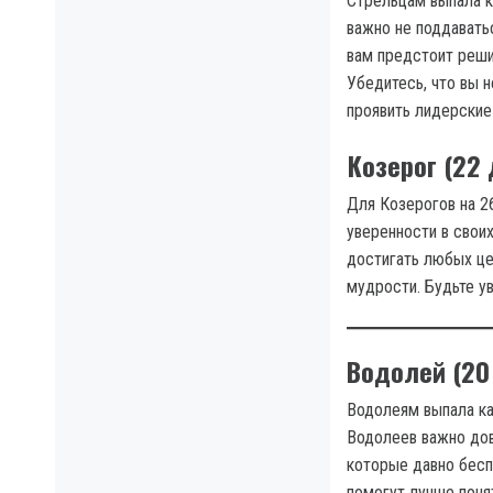
Стрельцам выпала к
важно не поддавать
вам предстоит реши
Убедитесь, что вы 
проявить лидерские 
Козерог (22
Для Козерогов на 26
уверенности в своих
достигать любых це
мудрости. Будьте ув
Водолей (20
Водолеям выпала ка
Водолеев важно дов
которые давно бесп
помогут лучше поня