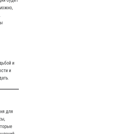
дня будет
зможно,
.
бы
дьбой и
ости и
дать.
дня для
сы,
оторые
ышлений.