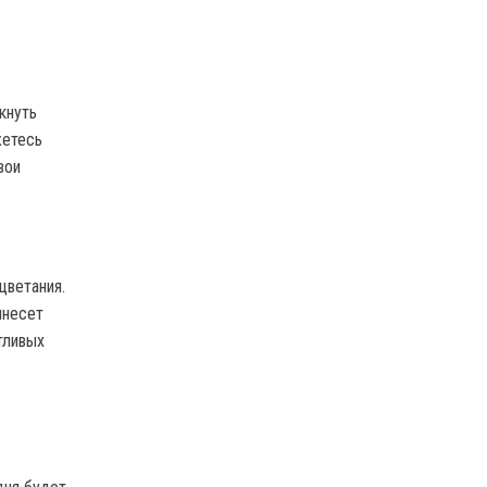
кнуть
жетесь
вои
цветания.
инесет
тливых