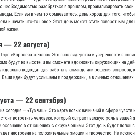
с необходимостью разобраться в прошлом, проанализировать свои
ыводы. Если вы в чем-то сомневаетесь, день хорош для того, чтобы
ла и начать что-то новое. Этот день может стать поворотным для в
ной жизни.
я — 22 августа)
Таро «Королева жезлов». Это знак лидерства и уверенности в своих
изма будут на высоте, и вы сможете вдохновить окружающих на дей
ь идеально подходит для работы в команде или решения вопросов, 
. Ваши идеи будут услышаны и поддержаны, а в личных отношениях
густа — 22 сентября)
на сегодня — «Туз чаш». Это карта новых начинаний в сфере чувств 
стоит встретить человека, который сыграет важную роль в вашей ж
е осознание в отношениях с окружающими. Этот день будет полон г
будет настроена на положительные эмоции и творчество. Не исклю