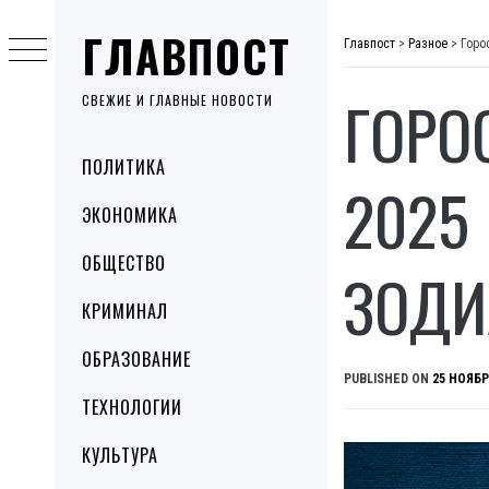
Skip
ГЛАВПОСТ
to
Главпост
>
Разное
>
Горо
content
ГОРО
СВЕЖИЕ И ГЛАВНЫЕ НОВОСТИ
Primary
ПОЛИТИКА
Menu
2025
ЭКОНОМИКА
ОБЩЕСТВО
ЗОДИ
КРИМИНАЛ
ОБРАЗОВАНИЕ
PUBLISHED ON
25 НОЯБР
ТЕХНОЛОГИИ
КУЛЬТУРА