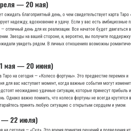
преля — 20 мая)
т ожидать благоприятный день, о чем свидетельствует карта Таро 
ирует надежду, вдохновение и удачу. Если у вас есть амбициозные 
 — отличный день для их реализации. Все начатое будет двигаться в
нии. Звезды на вашей стороне, и, вероятно, вы получите поддержку
ожидали увидеть рядом. В личных отношениях возможны романтиче
1 мая — 20 июня)
а Таро на сегодня — «Колесо фортуны». Это предвестие перемен и
ня для вас наступает момент, когда важные события могут измени
едстоят неожиданно удачные ситуации, которые принесут прибыль 
нь. Однако важно помнить, что колеса фортуны не всегда крутятся 
старайтесь принять любую ситуацию с открытым сердцем и умом.
я — 22 июля)
в на сегодня — «Суд». Это время принятия решений и подведения ит