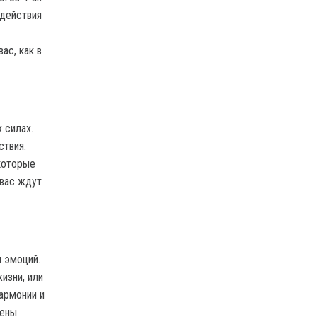
 действия
ас, как в
 силах.
ствия.
которые
 вас ждут
и эмоций.
изни, или
армонии и
чены