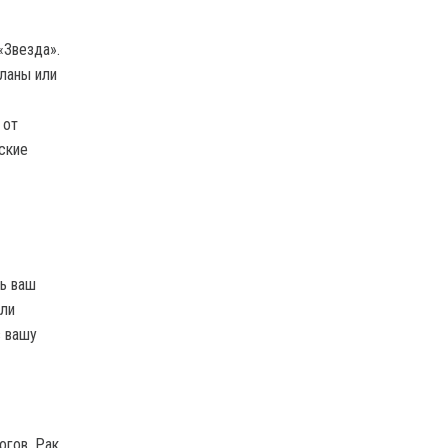
«Звезда».
планы или
 от
ские
ть ваш
или
в вашу
огов. Рак