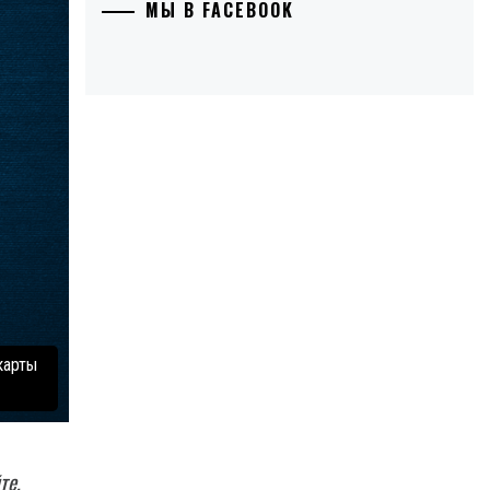
МЫ В FACEBOOK
 карты
те,