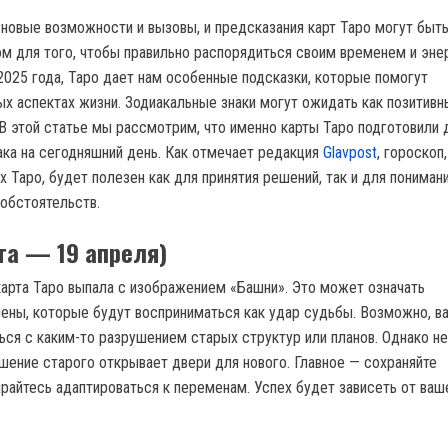
новые возможности и вызовы, и предсказания карт Таро могут быт
м для того, чтобы правильно распорядиться своим временем и энер
 2025 года, Таро дает нам особенные подсказки, которые помогут
х аспектах жизни. Зодиакальные знаки могут ожидать как позитивны
 этой статье мы рассмотрим, что именно карты Таро подготовили 
ака на сегодняшний день. Как отмечает редакция
Glavpost
, гороскоп,
х Таро, будет полезен как для принятия решений, так и для пониман
обстоятельств.
рта — 19 апреля)
карта Таро выпала с изображением «Башни». Это может означать
ны, которые будут восприниматься как удар судьбы. Возможно, в
ься с каким-то разрушением старых структур или планов. Однако не
ушение старого открывает двери для нового. Главное — сохраняйте
арайтесь адаптироваться к переменам. Успех будет зависеть от ваш