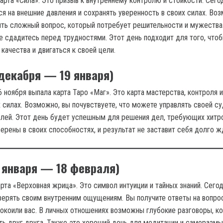
арта «Сила». Это призыв к внутреннему контролю и стойкости. Сего
ся на внешние давления и сохранять уверенность в своих силах. Во
ть сложный вопрос, который потребует решительности и мужества
не сдадитесь перед трудностями. Этот день подходит для того, что
качества и двигаться к своей цели.
 декабря — 19 января)
 ноября выпала карта Таро «Маг». Это карта мастерства, контроля и
 силах. Возможно, вы почувствуете, что можете управлять своей су
лей. Этот день будет успешным для решения дел, требующих хитр
ерены в своих способностях, и результат не заставит себя долго ж
 января — 18 февраля)
рта «Верховная жрица». Это символ интуиции и тайных знаний. Сего
ерять своим внутренним ощущениям. Вы получите ответы на вопро
окоили вас. В личных отношениях возможны глубокие разговоры, к
ть друг друга. Также это хороший день для медитации и саморазм