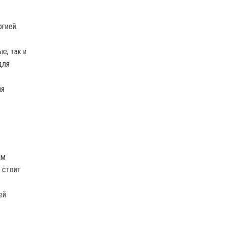
ь
гией.
е, так и
для
ия
ам
 стоит
ей