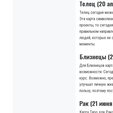
Телец (20 а
Телец сегодня може
Эта карта символиз
проекты, то сегодня
правильном направле
людей, которых не 
моменты.
Близнецы (2
Для Близнецов карт
возможности. Сегод
курс. Возможно, пр
улучшат личную жиз
пользу, поэтому по
Рак (21 июн
Карта Таро для Рако