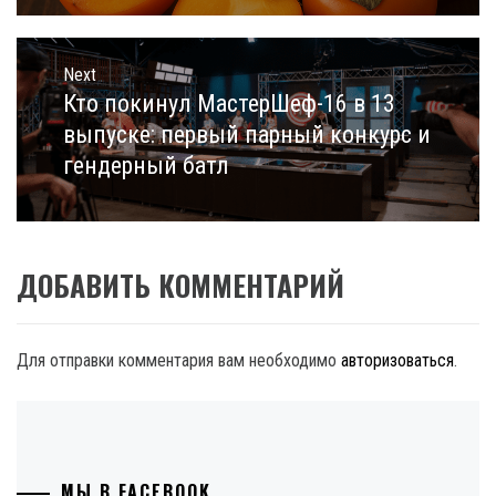
Next
Кто покинул МастерШеф-16 в 13
Next
post:
выпуске: первый парный конкурс и
гендерный батл
ДОБАВИТЬ КОММЕНТАРИЙ
Для отправки комментария вам необходимо
авторизоваться
.
МЫ В FACEBOOK