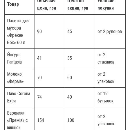
Обычная
Цена по
Условие
Товар
цена, грн
акции, грн
покупки
Пакеты для
мусора
90
45
от 2 рулонов
«Фрекен
Бок» 60 л
Йогурт
от 2
41
35
Fantasia
стаканов
Молоко
от 2
70
60
«Ферма»
упаковок
Пиво Corona
от 12
74
40
Extra
бутылок
Вареники
от 2
«Премія» с
154
100
упаковок
вишней