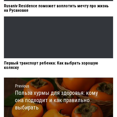
Rusaniv Residence поможет воплотить мечту про жизнь
на Русановке
Первый транспорт ребенка: Как выбрать хорошую
коляску
Навигация
по
Previous
записям
Польза хурмы для здоровья: кому
Previous
post:
она подходит и как правильно
выбирать