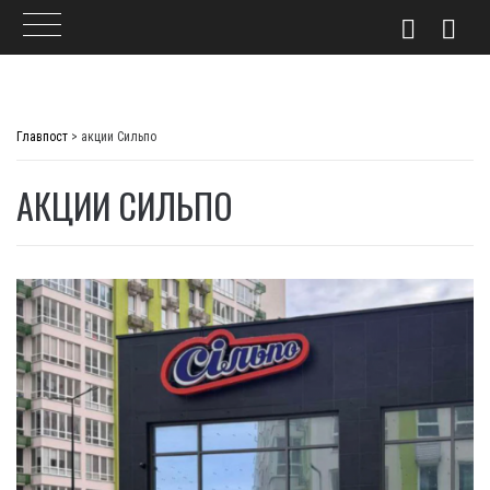
Skip
to
Главпост
>
акции Сильпо
content
АКЦИИ СИЛЬПО