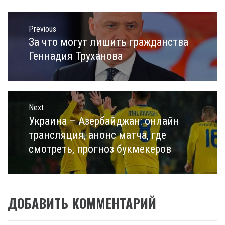
Навигация
по
Previous
записям
За что могут лишить гражданства
Previous
post:
Геннадия Труханова
Next
Украина – Азербайджан: онлайн
Next
post:
трансляция, анонс матча, где
смотреть, прогноз букмекеров
ДОБАВИТЬ КОММЕНТАРИЙ