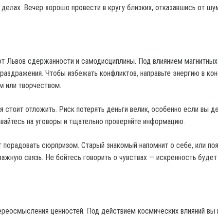
 делах. Вечер хорошо провести в кругу близких, отказавшись от ш
от Львов сдержанности и самодисциплины. Под влиянием магнитных
аздражения. Чтобы избежать конфликтов, направьте энергию в кон
м или творчеством.
 стоит отложить. Риск потерять деньги велик, особенно если вы д
авайтесь на уговоры и тщательно проверяйте информацию.
 порадовать сюрпризом. Старый знакомый напомнит о себе, или по
важную связь. Не бойтесь говорить о чувствах — искренность будет
ереосмысления ценностей. Под действием космических влияний вы