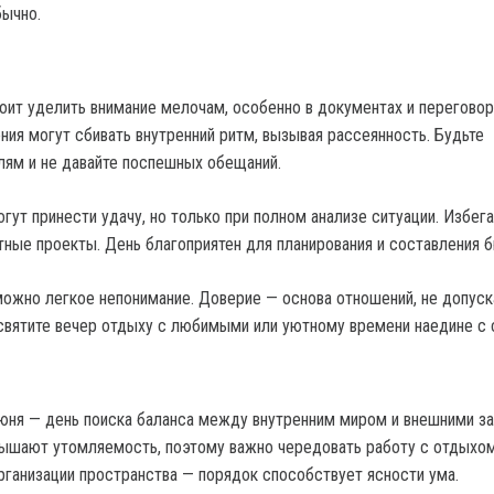
бычно.
оит уделить внимание мелочам, особенно в документах и переговор
ия могут сбивать внутренний ритм, вызывая рассеянность. Будьте
лям и не давайте поспешных обещаний.
ут принести удачу, но только при полном анализе ситуации. Избега
тные проекты. День благоприятен для планирования и составления 
можно легкое непонимание. Доверие — основа отношений, не допуск
святите вечер отдыху с любимыми или уютному времени наедине с 
юня — день поиска баланса между внутренним миром и внешними за
ышают утомляемость, поэтому важно чередовать работу с отдыхом
рганизации пространства — порядок способствует ясности ума.