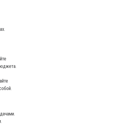
ах.
йте
бюджета.
айте
собой.
дачами.
.