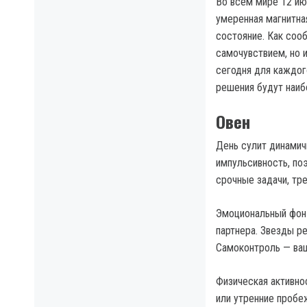
Во всем мире 12 и
умеренная магнитная
состояние. Как со
самочувствием, но и
сегодня для каждого
решения будут наиб
Овен
День сулит динамич
импульсивность, по
срочные задачи, тр
Эмоциональный фон 
партнера. Звезды ре
Самоконтроль — ваш
Физическая активно
или утренние пробе