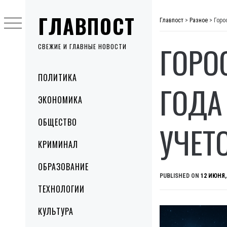
Skip
ГЛАВПОСТ
to
Главпост
>
Разное
>
Горо
content
ГОРО
СВЕЖИЕ И ГЛАВНЫЕ НОВОСТИ
Primary
ПОЛИТИКА
Menu
ГОДА
ЭКОНОМИКА
ОБЩЕСТВО
УЧЕТ
КРИМИНАЛ
ОБРАЗОВАНИЕ
PUBLISHED ON
12 ИЮНЯ,
ТЕХНОЛОГИИ
КУЛЬТУРА