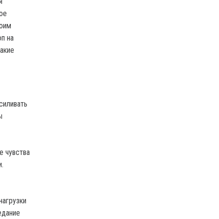
я
ное
воим
п на
какие
силивать
ы
е чувства
.
нагрузки
едание