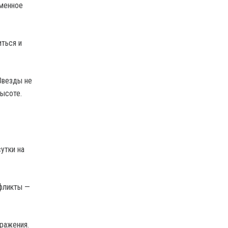
еменное
иться и
Звезды не
ысоте.
утки на
нфликты —
ражения.