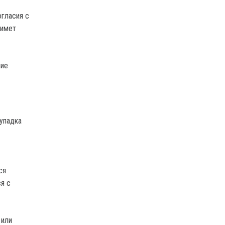
гласия с
нимет
ние
 упадка
ся
ся с
 или