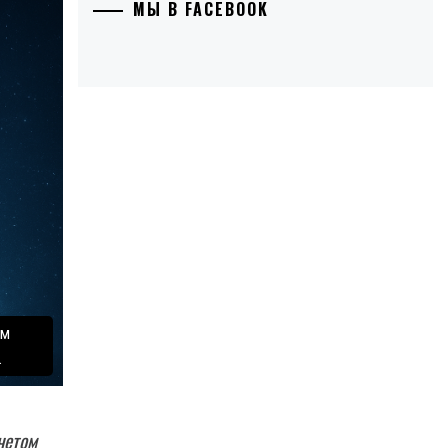
МЫ В FACEBOOK
ом
.
четом