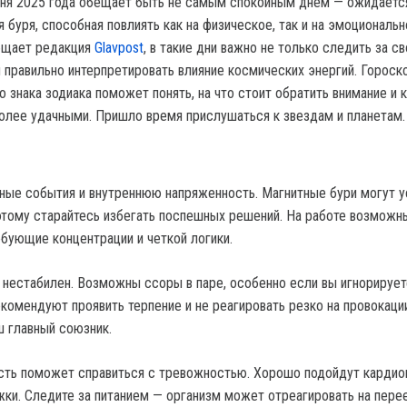
юня 2025 года обещает быть не самым спокойным днем — ожидаетс
 буря, способная повлиять как на физическое, так и на эмоциональ
общает редакция
Glavpost
, в такие дни важно не только следить за с
 правильно интерпретировать влияние космических энергий. Гороско
 знака зодиака поможет понять, на что стоит обратить внимание и 
олее удачными. Пришло время прислушаться к звездам и планетам.
ные события и внутреннюю напряженность. Магнитные бури могут у
этому старайтесь избегать поспешных решений. На работе возможн
ебующие концентрации и четкой логики.
нестабилен. Возможны ссоры в паре, особенно если вы игнорирует
комендуют проявить терпение и не реагировать резко на провокации
 главный союзник.
сть поможет справиться с тревожностью. Хорошо подойдут кардио
жки. Следите за питанием — организм может отреагировать на пере