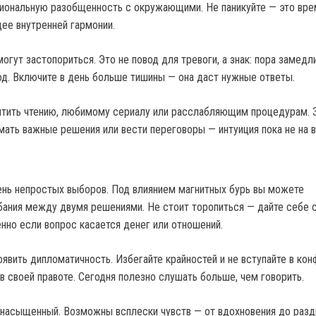
иональную разобщенность с окружающими. Не паникуйте — это вр
ее внутренней гармонии.
гут застопориться. Это не повод для тревоги, а знак: пора замедл
д. Включите в день больше тишины — она даст нужные ответы.
ятить чтению, любимому сериалу или расслабляющим процедурам. 
ать важные решения или вести переговоры — интуиция пока не на в
нь непростых выборов. Под влиянием магнитных бурь вы можете
бания между двумя решениями. Не стоит торопиться — дайте себе с
нно если вопрос касается денег или отношений.
оявить дипломатичность. Избегайте крайностей и не вступайте в ко
в своей правоте. Сегодня полезно слушать больше, чем говорить.
насыщенный. Возможны всплески чувств — от вдохновения до разд