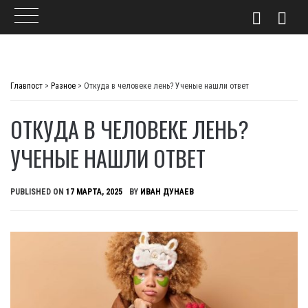
Skip
to
Главпост
>
Разное
>
Откуда в человеке лень? Ученые нашли ответ
content
ОТКУДА В ЧЕЛОВЕКЕ ЛЕНЬ?
УЧЕНЫЕ НАШЛИ ОТВЕТ
PUBLISHED ON
17 МАРТА, 2025
BY
ИВАН ДУНАЕВ