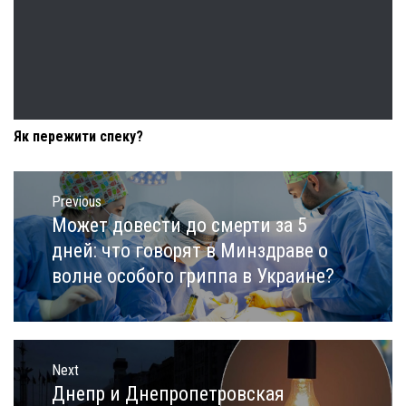
Як пережити спеку?
Навигация
по
Previous
записям
Может довести до смерти за 5
Previous
post:
дней: что говорят в Минздраве о
волне особого гриппа в Украине?
Next
Днепр и Днепропетровская
Next