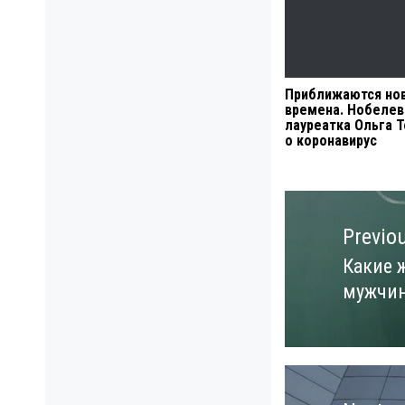
Приближаются но
времена. Нобелев
лауреатка Ольга Т
о коронавирус
Навигация
по
Previo
записям
Какие 
Previo
мужчи
post: