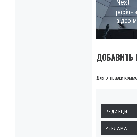
Next
росіяни
Next
відео 
post:
ДОБАВИТЬ
Для отправки комм
РЕДАКЦИЯ
РЕКЛАМА