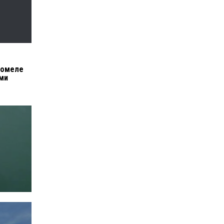
томеле
ми