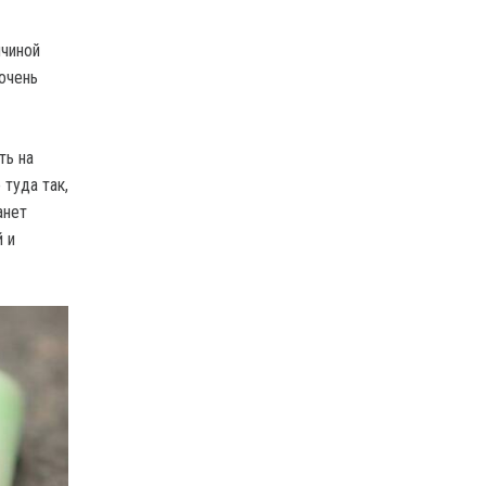
ичиной
очень
ть на
 туда так,
анет
й и