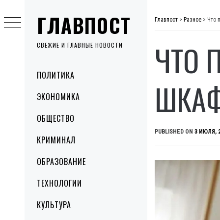
Skip
ГЛАВПОСТ
to
Главпост
>
Разное
>
Что 
content
ЧТО 
СВЕЖИЕ И ГЛАВНЫЕ НОВОСТИ
Primary
ПОЛИТИКА
Menu
ШКАФ
ЭКОНОМИКА
ОБЩЕСТВО
PUBLISHED ON
3 ИЮЛЯ, 
КРИМИНАЛ
ОБРАЗОВАНИЕ
ТЕХНОЛОГИИ
КУЛЬТУРА