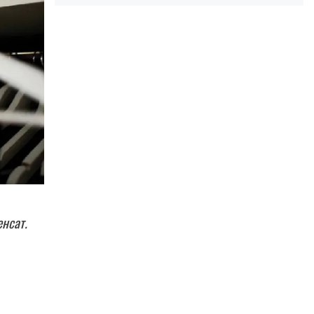
енсат.