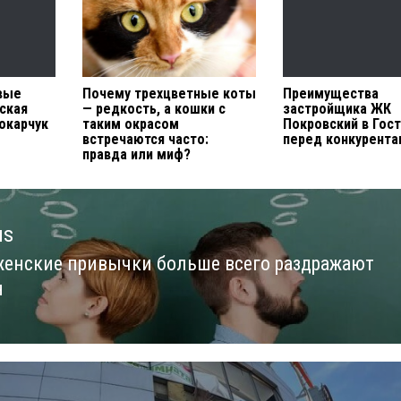
вые
Почему трехцветные коты
Преимущества
ская
— редкость, а кошки с
застройщика ЖК
окарчук
таким окрасом
Покровский в Гос
встречаются часто:
перед конкурента
правда или миф?
us
женские привычки больше всего раздражают
us
н