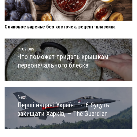
Сливовое варенье без косточек: рецепт-классика
Навигация
по
Previous
записям
Что поможет придать крышкам
Previous
post:
первоначального блеска
Next
Перші надані Україні F-16 будуть
Next
post:
захищати Харків, — The Guardian