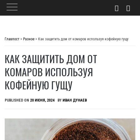
Skip
to
Главпост
>
Разное
>
Как защитить дом от комаров используя кофейную гущу
content
КАК ЗАЩИТИТЬ ДОМ ОТ
КОМАРОВ ИСПОЛЬЗУЯ
КОФЕЙНУЮ ГУЩУ
PUBLISHED ON
20 ИЮНЯ, 2024
BY
ИВАН ДУНАЕВ