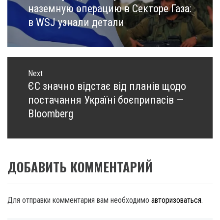
post:
наземную операцию в Секторе Газа:
в WSJ узнали детали
Next
ЄС значно відстає від планів щодо
Next
post:
постачання Україні боєприпасів —
Bloomberg
ДОБАВИТЬ КОММЕНТАРИЙ
Для отправки комментария вам необходимо
авторизоваться
.