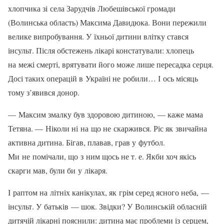
хлопчика зі села Зарудчів Любешівської громади
(Волинська область) Максима Давидюка. Вони пережили
велике випробування. У їхньої дитини влітку стався
інсульт. Після обстежень лікарі констатували: хлопець
на межі смерті, врятувати його може лише пересадка серця.
Досі таких операцій в Україні не робили… І ось місяць
тому з’явився донор.
— Максим змалку був здоро­вою дитиною, — каже мама
Тетяна. — Ніколи ні на що не скаржився. Ріс як звичайна
активна ди­тина. Бігав, плавав, грав у футбол.
Ми не помічали, що з ним щось не т. е. Якби хоч якісь
скарги мав, були би у лікаря.
І раптом на літніх канікулах, як грім серед ясного неба, —
інсульт. У батьків — шок. Звідки? У Волинській обласній
ди­тячій лікарні пояснили: дитина має про­блеми із серцем,