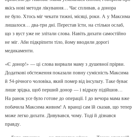
якісь нові методи лікування… Час спли­вав, а донора
не було. Хтось міг чекати тижні, місяці, роки. А у Максима
лиша­лося… два-три дні. Перестав їсти, на стільки ослаб,
що з вуст уже не злітали слова. Навіть дихати самостійно
не міг. Аби підкріпити тіло, йому вводили до­рогі
медикаменти.
«Є донор!» — ці слова вирвали маму з душевної прірви.
Додаткові обстежен­ня показали повну сумісність Максима
й 54-річного чоловіка, який помер від інсульту. Таке буває
лише зрідка, щоб перший донор — і відразу підійшов…
На ранок усе було готове до операції. І до вечора мама вже
побачила Макси­ма живим! А вранці сам їй сказав, що тепер
може легко дихати. Дивувався, чому. Тоді й дізнався
правду.