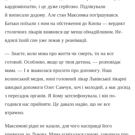
кардіоміопатію, і це дуже серйозно. Підлікували
й виписали додому. Але стан Максимка погіршував­ся.
Батьки поїхали з ним на обстежен­ня до Києва — вердикт
столичних лікарів виявився ще менш обнадійливим. Не­
вдовзі їхній син уже лежав у реанімації.
— Знаєте, коли мова про життя чи смерть, ти на все
готовий. Особли­во, якщо це твоя дитина, — розпові­дає
мама. — І я зважилася просити про допомогу. Наш
волинський медик, нині головний лікар Львівської лікарні
швидкої допомоги Олег Самчук, хоч і молодий, а має досвід
з пересадок ор­ганів. Я йому зателефонувала, і він по­
годився нас прийняти. Це давало на­дію, що не все
втрачено.
Максимові рідні не казали, для чого насправді його
привезли до Львова. Мама усміхалася синові, говорила про