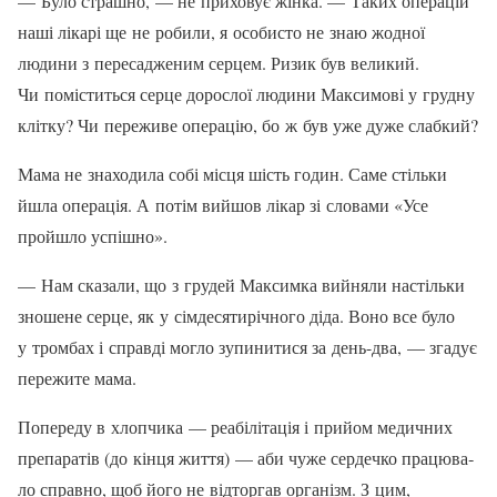
— Було страшно, — не приховує жін­ка. — Таких операцій
наші лікарі ще не робили, я особисто не знаю жодної
людини з пересадженим серцем. Ри­зик був великий.
Чи поміститься сер­це дорослої людини Максимові у груд­ну
клітку? Чи переживе операцію, бо ж був уже дуже слабкий?
Мама не знаходила собі місця шість годин. Саме стільки
йшла операція. А потім вийшов лікар зі словами «Усе
пройшло успішно».
— Нам сказали, що з грудей Максим­ка вийняли настільки
зношене серце, як у сімдесятирічного діда. Воно все було
у тромбах і справді могло зупинитися за день-два, — згадує
пережите мама.
Попереду в хлопчика — реабілітація і прийом медичних
препаратів (до кінця життя) — аби чуже сердечко працюва­
ло справно, щоб його не відторгав ор­ганізм. З цим,