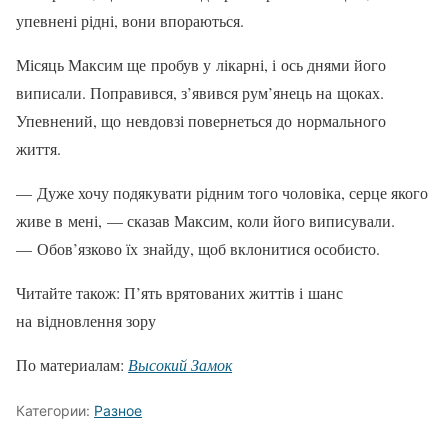
упевнені рідні, вони впо­раються.
Місяць Максим ще пробув у лікарні, і ось днями його
виписали. Поправився, з’явився рум’янець на щоках.
Упевне­ний, що невдовзі повернеться до нор­мального
життя.
— Дуже хочу подякувати рідним того чоловіка, серце якого
живе в мені, — сказав Максим, коли його виписували.
— Обов’язково їх знайду, щоб вклони­тися особисто.
Читайте також: П’ять врятованих життів і шанс
на відновлення зору
По материалам:
Высокий Замок
Категории:
Разное