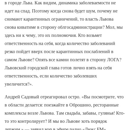
в городе Льва. Как видим, динамика заболеваемости не
идет на спад. Поэтому когда снова будет шум, почему не
снимают карантинных ограничений, то власть Львова
снова киватиме в сторону облгосадминистрации? Мол, мы
здесь ни к чему, это их полномочия. Кто возьмет
ответственность на себя, когда количество заболеваний
резко пойдет вверх после карантинных послаблений в
самом Львове? Опять все камни полетят в сторону ЛОГА?
Львовский городской глава готов лично взять на себя
ответственность, если количество заболевших
увеличится?».
Андрей Садовый отреагировал остро. «Вы посмотрите, что
в области делается: поезжайте в Оброшино, ресторанные
комплексы возле Львова. Там свадьба, забавы, гулянья! Кто-
то это контролирует? И мы во Львове хоть порядок
держим,» — заявил мэр в эфире радио «Люкс FM».