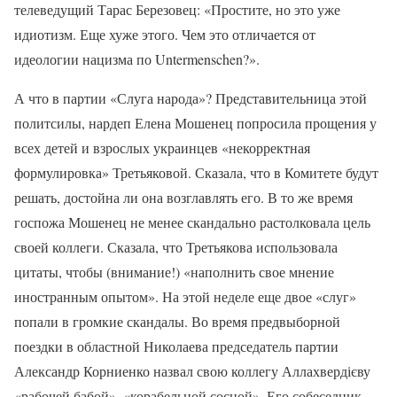
телеведущий Тарас Березовец: «Простите, но это уже
идиотизм. Еще хуже этого. Чем это отличается от
идеологии нацизма по Untermenschen?».
А что в партии «Слуга народа»? Представительница этой
политсилы, нардеп Елена Мошенец попросила прощения у
всех детей и взрослых украинцев «некорректная
формулировка» Третьяковой. Сказала, что в Комитете будут
решать, достойна ли она возглавлять его. В то же время
госпожа Мошенец не менее скандально растолковала цель
своей коллеги. Сказала, что Третьякова использовала
цитаты, чтобы (внимание!) «наполнить свое мнение
иностранным опытом». На этой неделе еще двое «слуг»
попали в громкие скандалы. Во время предвыборной
поездки в областной Николаева председатель партии
Александр Корниенко назвал свою коллегу Аллахвердієву
«рабочей бабой», «корабельной сосной». Его собеседник,