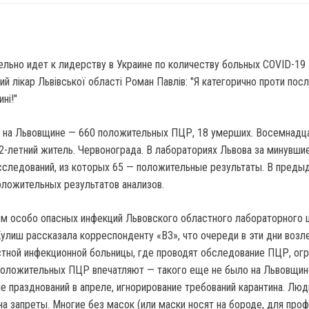
льно идет к лидерству в Украине по количеству больных COVID-19
а на Львовщине — 660 положительных ПЦР, 18 умерших. Восемнадц
2-летний житель. Червонограда. В лабораториях Львова за минувши
следований, из которых 65 — положительные результаты. В пред
оложительных результатов анализов.
м особо опасных инфекций Львовского областного лабораторного 
улиш рассказала корреспонденту «ВЗ», что очереди в эти дни возл
стной инфекционной больницы, где проводят обследование ПЦР, ог
оложительных ПЦР впечатляют — такого еще не было на Львовщин
е празднований в апреле, игнорирование требований карантина. Люд
на запреты. Многие без масок (или маски носят на бороде, для проф