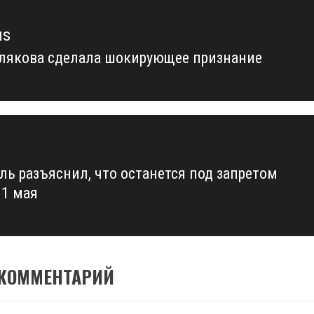
us
лякова сделала шокирующее признание
us
ь разъяснил, что останется под запретом
11 мая
 КОММЕНТАРИЙ