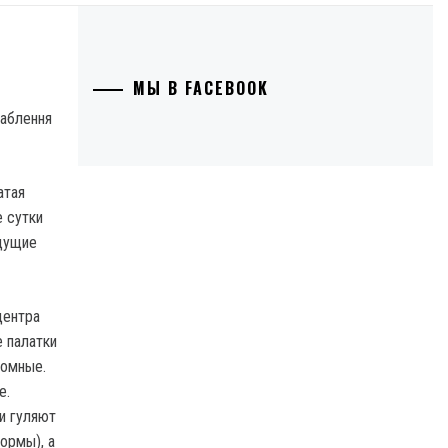
МЫ В FACEBOOK
атая
е сутки
ыдущие
центра
е палатки
ромные.
е.
и гуляют
ормы), а