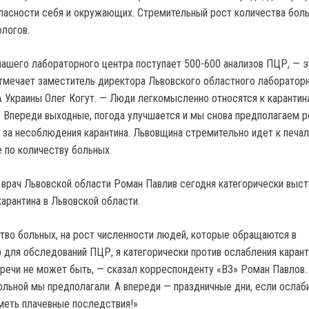
пасности себя и окружающих. Стремительный рост количества бол
логов.
ашего лабораторного центра поступает 500-600 анализов ПЦР, — э
тмечает заместитель директора Львовского областного лаборатор
Украины Олег Когут. — Люди легкомысленно относятся к карантин
 Впереди выходные, погода улучшается и мы снова предполагаем р
 за несоблюдения карантина. Львовщина стремительно идет к печа
е по количеству больных.
 врач Львовской области Роман Павлив сегодня категорически выст
арантина в Львовской области.
тво больных, на рост численности людей, которые обращаются в
 для обследований ПЦР, я категорически против ослабления карант
речи не может быть, — сказал корреспонденту «ВЗ» Роман Павлов.
ольной мы предполагали. А впереди — праздничные дни, если ослаб
меть плачевные последствия!»