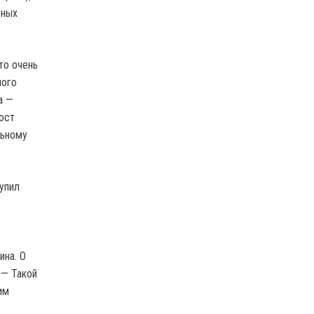
ьных
то очень
ного
а —
ост
льному
упил
ина. О
 — Такой
им