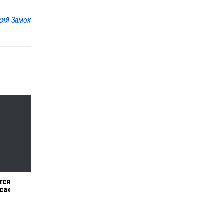
кий Замок
тся
са»