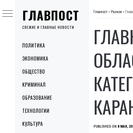
Skip
ГЛАВПОСТ
to
Главпост
>
Разное
>
Глав
content
ГЛАВ
СВЕЖИЕ И ГЛАВНЫЕ НОВОСТИ
Primary
ПОЛИТИКА
Menu
ОБЛА
ЭКОНОМИКА
ОБЩЕСТВО
КАТЕ
КРИМИНАЛ
КАРА
ОБРАЗОВАНИЕ
ТЕХНОЛОГИИ
КУЛЬТУРА
PUBLISHED ON
8 МАЯ, 20