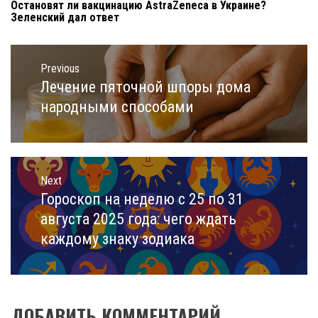
Остановят ли вакцинацию AstraZeneca в Украине?
Зеленский дал ответ
Навигация
по
Previous
записям
Лечение пяточной шпоры дома
Previous
post:
народными способами
Next
Гороскоп на неделю с 25 по 31
Next
post:
августа 2025 года: чего ждать
каждому знаку зодиака
ДОБАВИТЬ КОММЕНТАРИЙ