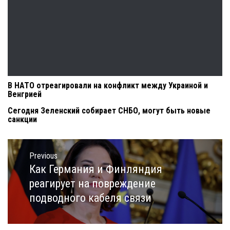
В НАТО отреагировали на конфликт между Украиной и
Венгрией
Сегодня Зеленский собирает СНБО, могут быть новые
санкции
Навигация
по
Previous
записям
Как Германия и Финляндия
Previous
post:
реагирует на повреждение
подводного кабеля связи