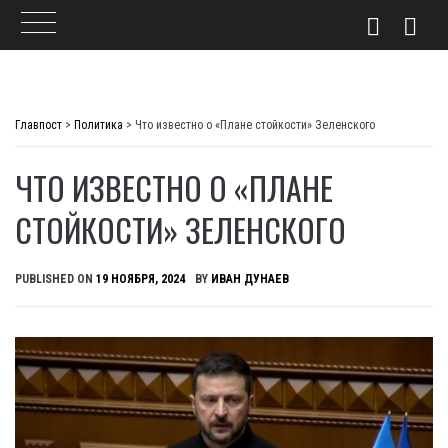
Skip
to
Главпост
>
Политика
>
Что известно о «Плане стойкости» Зеленского
content
ЧТО ИЗВЕСТНО О «ПЛАНЕ
СТОЙКОСТИ» ЗЕЛЕНСКОГО
PUBLISHED ON
19 НОЯБРЯ, 2024
BY
ИВАН ДУНАЕВ