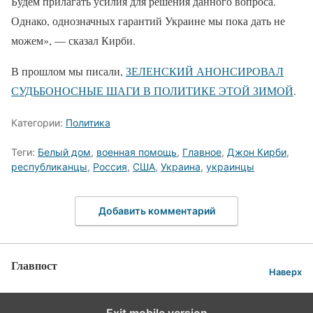
Будем прилагать усилия для решения данного вопроса.
Однако, однозначных гарантий Украине мы пока дать не
можем», — сказал Кирби.
В прошлом мы писали,
ЗЕЛЕНСКИЙ АНОНСИРОВАЛ
СУДЬБОНОСНЫЕ ШАГИ В ПОЛИТИКЕ ЭТОЙ ЗИМОЙ
.
Категории:
Политика
Теги:
Белый дом
,
военная помощь
,
Главное
,
Джон Кирби
,
республиканцы
,
Россия
,
США
,
Украина
,
украинцы
Добавить комментарий
Главпост
Наверх
Exit mobile version