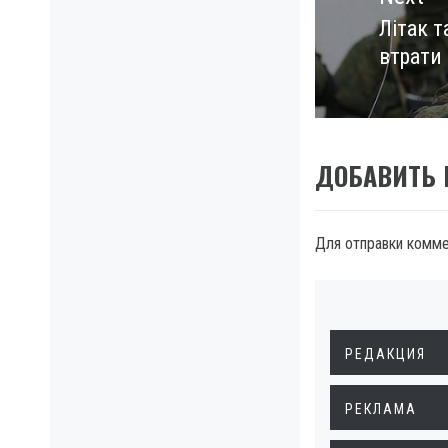
Літак 
Next
втрати 
post:
ДОБАВИТЬ
Для отправки комм
РЕДАКЦИЯ
РЕКЛАМА