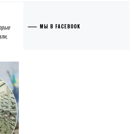
торые
МЫ В FACEBOOK
али,