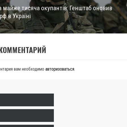
та майже тисяча окупантів: Генштаб оновив
рф в Україні
 КОММЕНТАРИЙ
ентария вам необходимо
авторизоваться
.