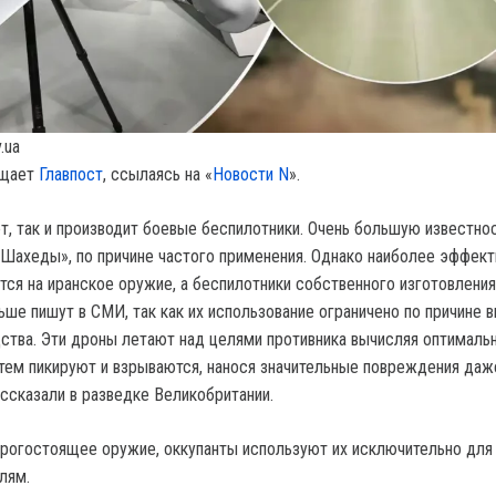
.ua
бщает
Главпост
, ссылаясь на «
Новости N
».
ет, так и производит боевые беспилотники. Очень большую известно
«Шахеды», по причине частого применения. Однако наиболее эффек
тся на иранское оружие, а беспилотники собственного изготовления
ьше пишут в СМИ, так как их использование ограничено по причине 
ства. Эти дроны летают над целями противника вычисляя оптималь
атем пикируют и взрываются, нанося значительные повреждения даж
ассказали в разведке Великобритании.
орогостоящее оружие, оккупанты используют их исключительно для
лям.