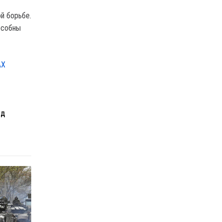
й борьбе.
особны
АХ
ЕД