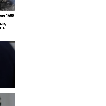
ине 1600
али,
ать