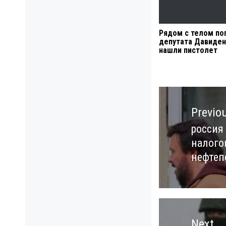
Рядом с телом по
депутата Давиде
нашли пистолет
Навигация
по
Previo
записям
россия
Previo
налого
post:
нефтеп
Next