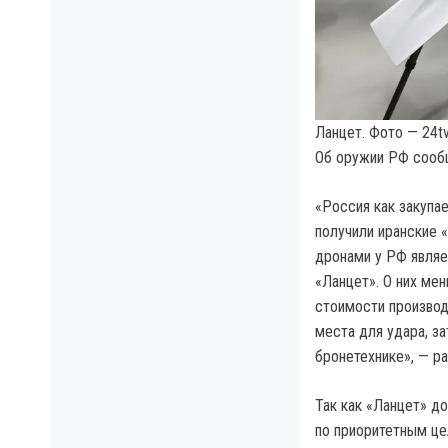
Ланцет. Фото — 24tv
Об оружии РФ соо
«Россия как закупа
получили иранские 
дронами у РФ являе
«Ланцет». О них мен
стоимости производ
места для удара, з
бронетехнике», — р
Так как «Ланцет» д
по приоритетным це