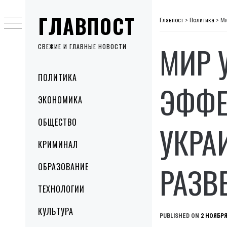
Skip
ГЛАВПОСТ
to
Главпост
>
Политика
>
Ми
content
МИР 
СВЕЖИЕ И ГЛАВНЫЕ НОВОСТИ
Primary
ПОЛИТИКА
Menu
ЭФФЕ
ЭКОНОМИКА
ОБЩЕСТВО
УКРА
КРИМИНАЛ
РАЗВ
ОБРАЗОВАНИЕ
ТЕХНОЛОГИИ
КУЛЬТУРА
PUBLISHED ON
2 НОЯБРЯ