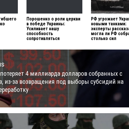
гибшего
Порошенко о роли церкви
РФ угрожает Укра
нко
в победе Украины:
новыми танками:
Усиливает нашу
эксперты рассказ
способность
могла ли РФ собр
сопротивляться
столько сил
us
 потеряет 4 миллиарда долларов собранных с
us
в, из-за возвращения под выборы субсидий на
ереработку