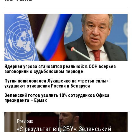
Ядерная угроза становится реальной: в ООН всерьез
заговорили о судьбоносном периоде
Путин пожаловался Лукашенко на «третьи силы»:
ухудшают отношения России и Беларуси
Зеленский готов уволить 10% сотрудников Офиса
президента – Ермак
Навигация
по
Previous
записям
«Є результат від СБУ»: Зеленський
Previous