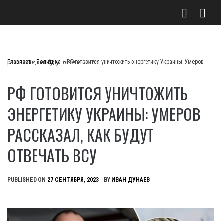
Skip
to
Главпост
>
Политика
>
РФ готовится уничтожить энергетику Украины: Умеров рассказал, как будут отвечать ВСУ
content
РФ ГОТОВИТСЯ УНИЧТОЖИТЬ
ЭНЕРГЕТИКУ УКРАИНЫ: УМЕРОВ
РАССКАЗАЛ, КАК БУДУТ
ОТВЕЧАТЬ ВСУ
PUBLISHED ON
27 СЕНТЯБРЯ, 2023
BY
ИВАН ДУНАЕВ