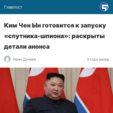
Главпост
Ким Чен Ын готовится к запуску
«спутника-шпиона»: раскрыты
детали анонса
Иван Дунаев
3 года назад