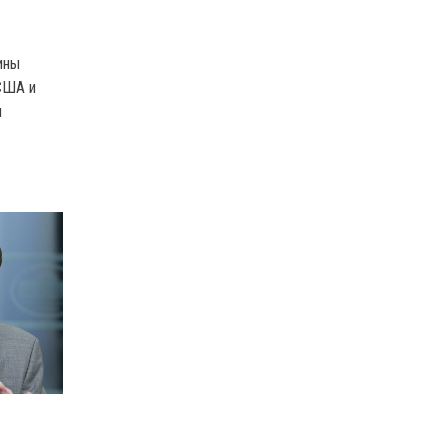
я
ины
США и
ы
к