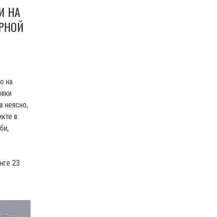
И НА
ЕРНОЙ
о на
овки
а неясно,
икте в
би,
й
нге 23