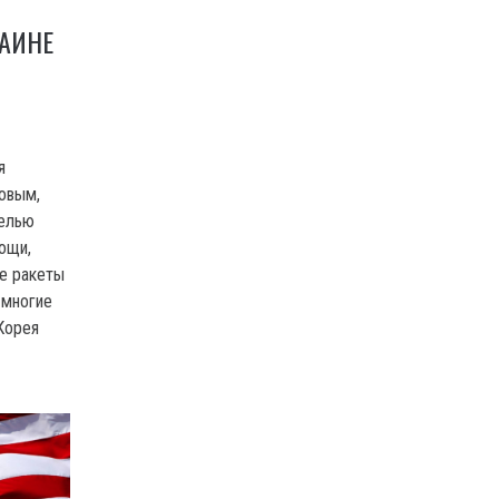
РАИНЕ
я
овым,
целью
ощи,
е ракеты
 многие
Корея