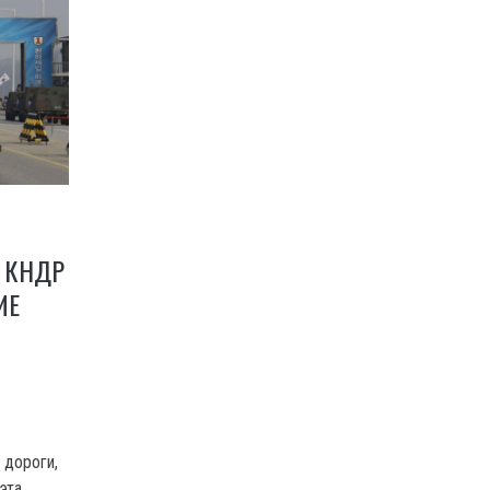
 КНДР
ИЕ
 дороги,
эта