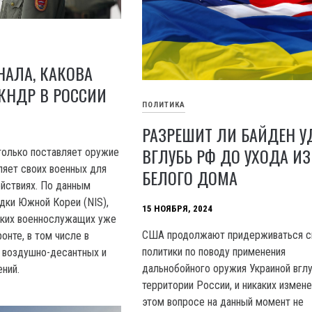
НАЛА, КАКОВА
КНДР В РОССИИ
ПОЛИТИКА
РАЗРЕШИТ ЛИ БАЙДЕН 
ВГЛУБЬ РФ ДО УХОДА ИЗ
только поставляет оружие
ляет своих военных для
БЕЛОГО ДОМА
ействиях. По данным
дки Южной Кореи (NIS),
15 НОЯБРЯ, 2024
ских военнослужащих уже
США продолжают придерживаться с
онте, в том числе в
политики по поводу применения
 воздушно-десантных и
дальнобойного оружия Украиной вгл
ений.
территории России, и никаких измене
этом вопросе на данный момент не