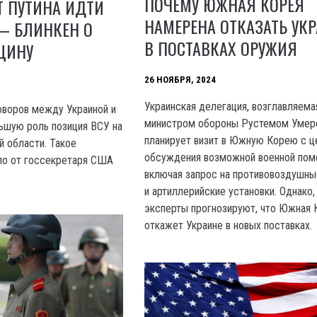
ПОЧЕМУ ЮЖНАЯ КОРЕЯ
Т ПУТИНА ИДТИ
НАМЕРЕНА ОТКАЗАТЬ УК
— БЛИНКЕН О
В ПОСТАВКАХ ОРУЖИЯ
ЩИНУ
26 НОЯБРЯ, 2024
Украинская делегация, возглавляема
оворов между Украиной и
министром обороны Рустемом Умер
ьшую роль позиция ВСУ на
планирует визит в Южную Корею с 
й области. Такое
обсуждения возможной военной пом
ло от госсекретаря США
включая запрос на противовоздушны
и артиллерийские установки. Однако,
эксперты прогнозируют, что Южная 
откажет Украине в новых поставках.