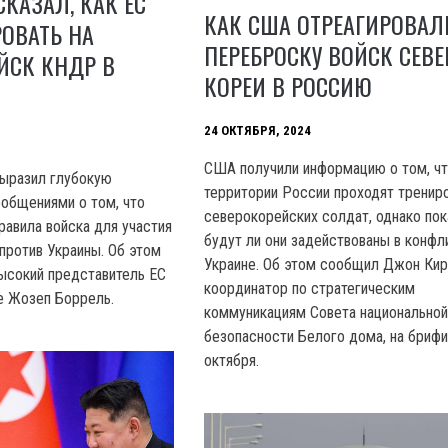
СКАЗАЛ, КАК ЕС
КАК США ОТРЕАГИРОВАЛ
РОВАТЬ НА
ПЕРЕБРОСКУ ВОЙСК СЕВ
ЙСК КНДР В
КОРЕИ В РОССИЮ
24 ОКТЯБРЯ, 2024
США получили информацию о том, чт
выразил глубокую
территории России проходят тренир
общениями о том, что
северокорейских солдат, однако пок
равила войска для участия
будут ли они задействованы в конфл
против Украины. Об этом
Украине. Об этом сообщил Джон Кир
высокий представитель ЕС
координатор по стратегическим
е Жозеп Боррель.
коммуникациям Совета национально
безопасности Белого дома, на брифи
октября.