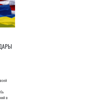
УДАРЫ
воей
убь
ний в