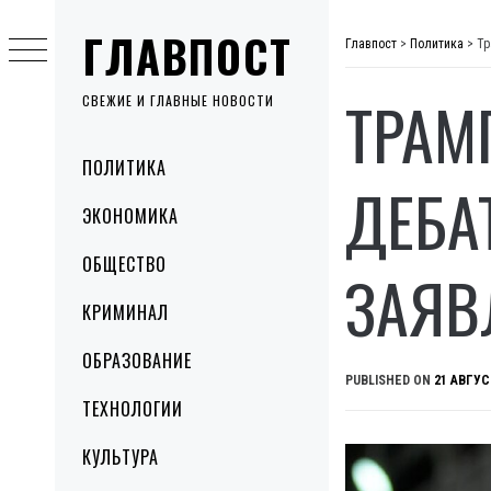
Skip
ГЛАВПОСТ
to
Главпост
>
Политика
>
Тр
content
ТРАМ
СВЕЖИЕ И ГЛАВНЫЕ НОВОСТИ
Primary
ПОЛИТИКА
Menu
ДЕБА
ЭКОНОМИКА
ОБЩЕСТВО
ЗАЯВ
КРИМИНАЛ
ОБРАЗОВАНИЕ
PUBLISHED ON
21 АВГУС
ТЕХНОЛОГИИ
КУЛЬТУРА