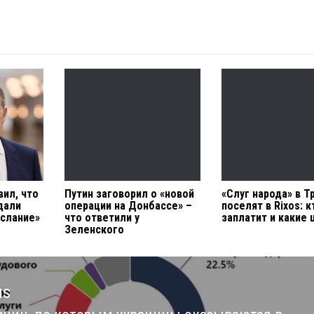
вил, что
Путин заговорил о «новой
«Слуг народа» в Т
дали
операции на Донбассе» –
поселят в Rixos: к
слание»
что ответили у
заплатит и какие
Зеленского
us