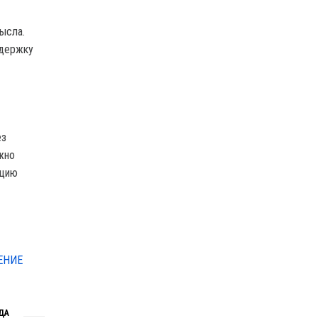
ысла.
ддержку
ез
ожно
ацию
ЕНИЕ
ДА