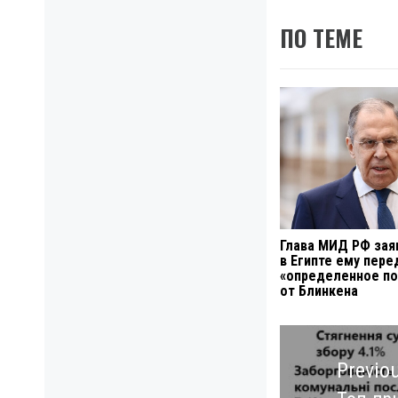
ПО ТЕМЕ
Глава МИД РФ зая
в Египте ему пере
«определенное по
от Блинкена
Навигация
по
Previo
записям