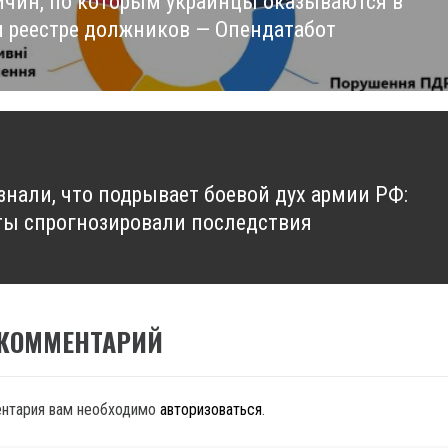
ичин, по которым украинцы оказываются в
us
 реестре должников — Опендатабот
узнали, что подрывает боевой дух армии РФ:
ты спрогнозировали последствия
 КОММЕНТАРИЙ
ентария вам необходимо
авторизоваться
.