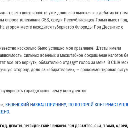
идента, его популярность уже довольно высокая и в дебатах нет см
ам опроса телеканала CBS, среди Республиканцев Трамп имеет по
 На втором месте находится губернатор Флориды Рон Десантис с
известно насколько было успешно мое правление. Штаты имели
ависимость, сильных военных и масштабное сокращение налогов б
отят все это вернуть, обязательно отдадут голос за меня. В США м
лучшую сторону, дело за избирателями», — прокомментировал ситу
популярность гораздо выше чем у конкурентов.
ли,
ЗЕЛЕНСКИЙ НАЗВАЛ ПРИЧИНУ, ПО КОТОРОЙ КОНТРНАСТУПЛ
ЗДНО
.
 ГОД
,
ДЕБАТЫ
,
ПРЕЗИДЕНТСКИЕ ВЫБОРЫ
,
РОН ДЕСАНТЕС
,
США
,
ТРАМП
,
ФЛОРИ