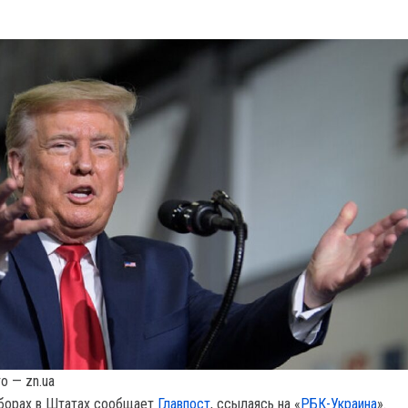
о — zn.ua
ыборах в Штатах сообщает
Главпост
, ссылаясь на «
РБК-Украина
».