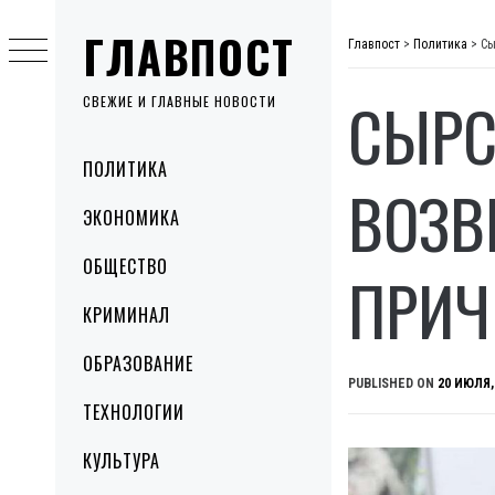
Skip
ГЛАВПОСТ
to
Главпост
>
Политика
>
Сы
content
СЫРС
СВЕЖИЕ И ГЛАВНЫЕ НОВОСТИ
Primary
ПОЛИТИКА
Menu
ВОЗВ
ЭКОНОМИКА
ОБЩЕСТВО
ПРИЧ
КРИМИНАЛ
ОБРАЗОВАНИЕ
PUBLISHED ON
20 ИЮЛЯ,
ТЕХНОЛОГИИ
КУЛЬТУРА