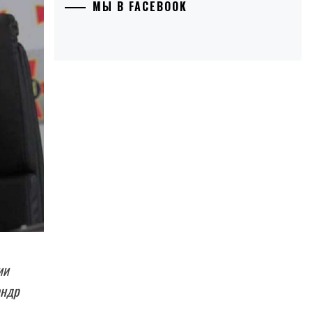
МЫ В FACEBOOK
ии
андр