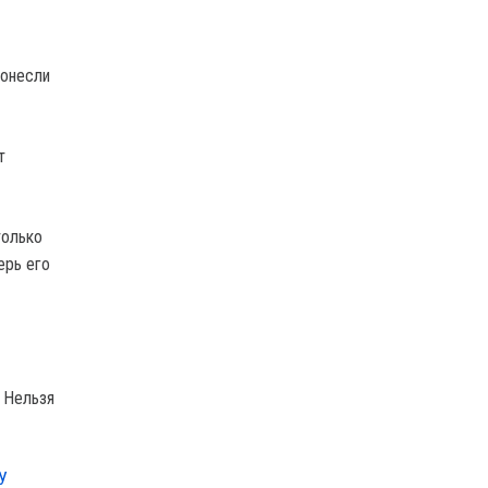
понесли
т
только
ерь его
. Нельзя
У