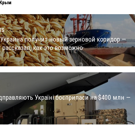
 Крым
us
 Украина получит новый зерновой коридор —
us
 рассказал, как это возможно
дправляють Україні боєприпаси на $400 млн —