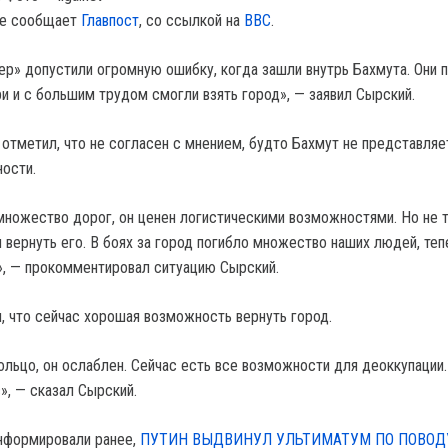
те сообщает
Главпост
, co ссылкой на
ВВС
.
ер» допустили огромную ошибку, когда зашли внутрь Бахмута. Они 
и и с большим трудом смогли взять город», — заявил Сырский.
 отметил, что не согласен с мнением, будто Бахмут не представляе
ности.
множество дорог, он ценен логистическими возможностями. Но не 
вернуть его. В боях за город погибло множество наших людей, теп
», — прокомментировал ситуацию Сырский.
, что сейчас хорошая возможность вернуть город.
кольцо, он ослаблен. Сейчас есть все возможности для деоккупации
», — сказал Сырский.
нформировали ранее,
ПУТИН ВЫДВИНУЛ УЛЬТИМАТУМ ПО ПОВОД