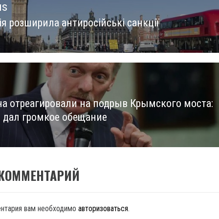
us
я розширила антиросійські санкції
us
на отреагировали на подрыв Крымского моста:
 дал громкое обещание
 КОММЕНТАРИЙ
ентария вам необходимо
авторизоваться
.