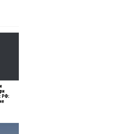
и
ри
к РФ:
ие