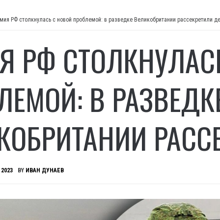
мия РФ столкнулась с новой проблемой: в разведке Великобритании рассекретили д
Я РФ СТОЛКНУЛАС
ЛЕМОЙ: В РАЗВЕДК
КОБРИТАНИИ РАСС
 2023
BY
ИВАН ДУНАЕВ