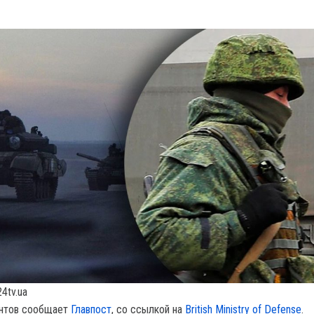
4tv.ua
антов сообщает
Главпост
, co ссылкой на
British Ministry of Defense
.