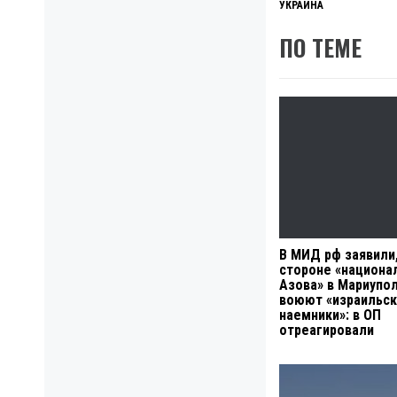
УКРАИНА
ПО ТЕМЕ
В МИД рф заявили,
стороне «национа
Азова» в Мариупо
воюют «израильс
наемники»: в ОП
отреагировали
Навигация