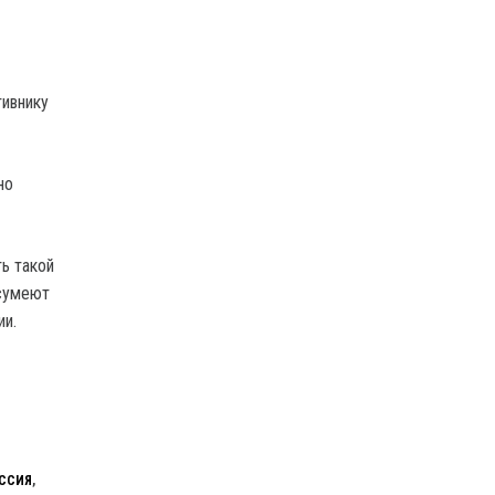
тивнику
но
ь такой
 сумеют
ии.
ССИЯ
,