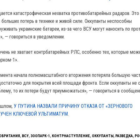
ается катастрофическая нехватка противобатарейных радаров. Это
й больших потерь в технике и живой силе. Оккупанты неспособны
уживать украинские батареи, из-за чего ВСУ могут наносить по про
, — говориться в уведомлении.
очень не хватает контрбатарейных РЛС, особенно тех, которые мож
рком-1».
мента начала полномасштабного вторжения потеряла большую част
едостаточно для покрытия всей площади фронта. Если оккупанты не
лему, то их потери будут приумножаться», — говориться в сообщен
ошлом,
У ПУТИНА НАЗВАЛИ ПРИЧИНУ ОТКАЗА ОТ «ЗЕРНОВОГО
ВУЧЕН КЛЮЧЕВОЙ УЛЬТИМАТУМ
.
ОБРИТАНИЯ
,
ВСУ
,
ЗООПАРК-1
,
КОНТРНАСТУПЛЕНИЕ
,
ОККУПАНТЫ
,
РАЗВЕДКА
,
РО