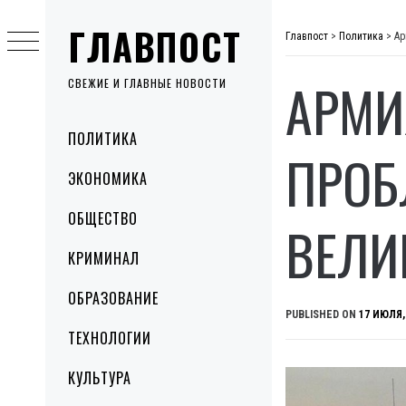
Skip
ГЛАВПОСТ
to
Главпост
>
Политика
>
Ар
content
АРМИ
СВЕЖИЕ И ГЛАВНЫЕ НОВОСТИ
Primary
ПОЛИТИКА
Menu
ПРОБ
ЭКОНОМИКА
ОБЩЕСТВО
ВЕЛИ
КРИМИНАЛ
ОБРАЗОВАНИЕ
PUBLISHED ON
17 ИЮЛЯ,
ТЕХНОЛОГИИ
КУЛЬТУРА