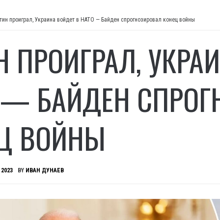
тин проиграл, Украина войдет в НАТО — Байден спрогнозировал конец войны
Н ПРОИГРАЛ, УКРА
 — БАЙДЕН СПРОГ
Ц ВОЙНЫ
 2023
BY
ИВАН ДУНАЕВ