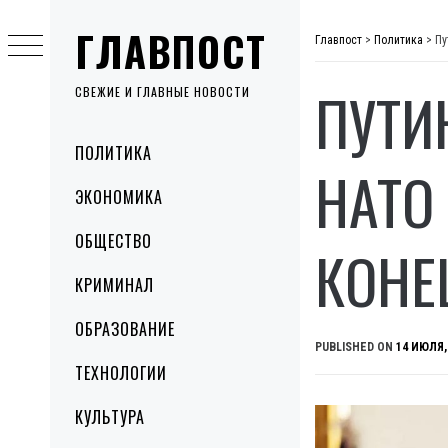
Skip
ГЛАВПОСТ
to
Главпост
>
Политика
>
Пу
content
ПУТИ
СВЕЖИЕ И ГЛАВНЫЕ НОВОСТИ
Primary
ПОЛИТИКА
Menu
НАТО
ЭКОНОМИКА
ОБЩЕСТВО
КОНЕ
КРИМИНАЛ
ОБРАЗОВАНИЕ
PUBLISHED ON
14 ИЮЛЯ,
ТЕХНОЛОГИИ
КУЛЬТУРА