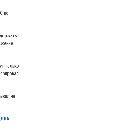
O во
одержать
ажение.
ут только
нозировал
ывал на
ЕДКА