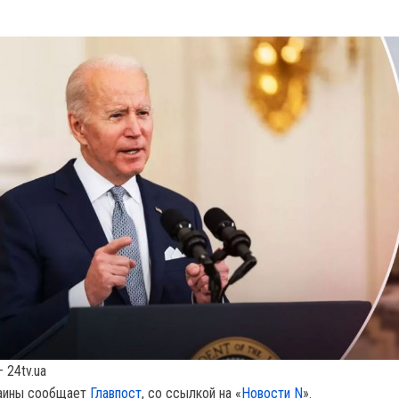
 24tv.ua
аины сообщает
Главпост
, co ссылкой на «
Новости N
».