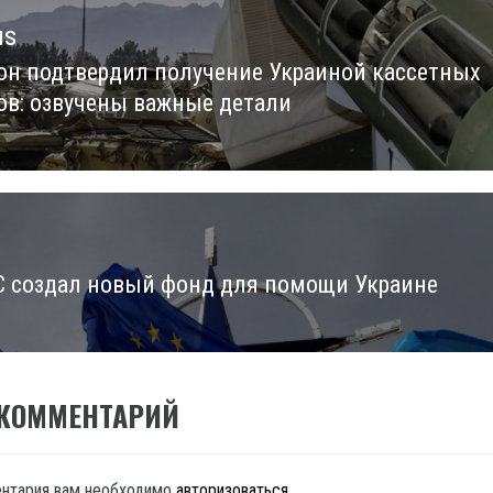
us
он подтвердил получение Украиной кассетных
us
ов: озвучены важные детали
С создал новый фонд для помощи Украине
 КОММЕНТАРИЙ
ентария вам необходимо
авторизоваться
.