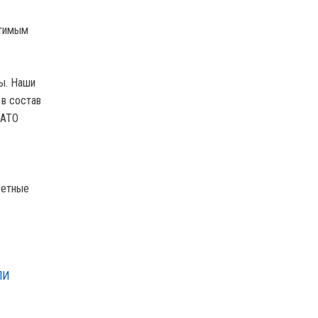
стимым
ы. Наши
 в состав
HATO
сетные
ЛИ