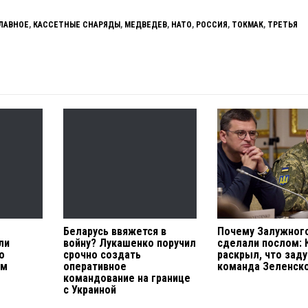
ЛАВНОЕ
,
КАССЕТНЫЕ СНАРЯДЫ
,
МЕДВЕДЕВ
,
НАТО
,
РОССИЯ
,
ТОКМАК
,
ТРЕТЬЯ
Беларусь ввяжется в
Почему Залужног
ли
войну? Лукашенко поручил
сделали послом: 
о
срочно создать
раскрыл, что зад
ам
оперативное
команда Зеленск
командование на границе
с Украиной