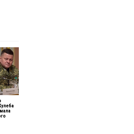
о
Кулеба
умала
ого