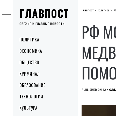
Skip
ГЛАВПОСТ
to
Главпост
>
Политика
>
РФ
content
РФ М
СВЕЖИЕ И ГЛАВНЫЕ НОВОСТИ
Primary
ПОЛИТИКА
Menu
МЕДВ
ЭКОНОМИКА
ОБЩЕСТВО
ПОМО
КРИМИНАЛ
ОБРАЗОВАНИЕ
PUBLISHED ON
12 ИЮЛЯ,
ТЕХНОЛОГИИ
КУЛЬТУРА