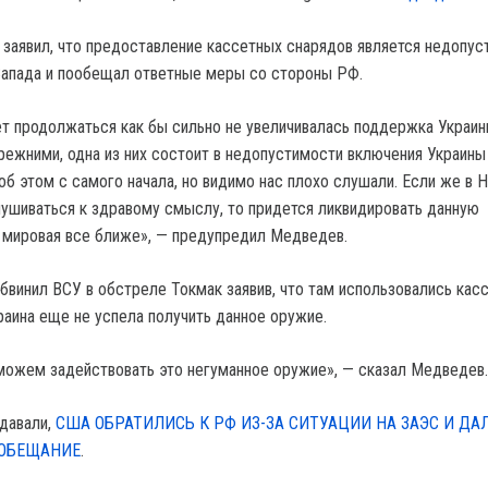
 заявил, что предоставление кассетных снарядов является недопу
Запада и пообещал ответные меры со стороны РФ.
т продолжаться как бы сильно не увеличивалась поддержка Украин
режними, одна из них состоит в недопустимости включения Украины
об этом с самого начала, но видимо нас плохо слушали. Если же в 
ушиваться к здравому смыслу, то придется ликвидировать данную
я мировая все ближе», — предупредил Медведев.
бвинил ВСУ в обстреле Токмак заявив, что там использовались кас
раина еще не успела получить данное оружие.
ожем задействовать это негуманное оружие», — сказал Медведев.
давали,
США ОБРАТИЛИСЬ К РФ ИЗ-ЗА СИТУАЦИИ НА ЗАЭС И ДА
 ОБЕЩАНИЕ
.