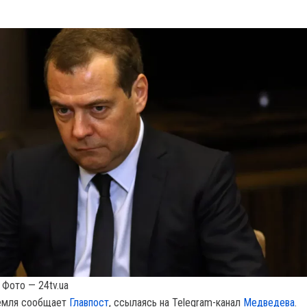
Фото — 24tv.ua
ремля сообщает
Главпост
, ссылаясь на Telegram-канал
Медведева
.