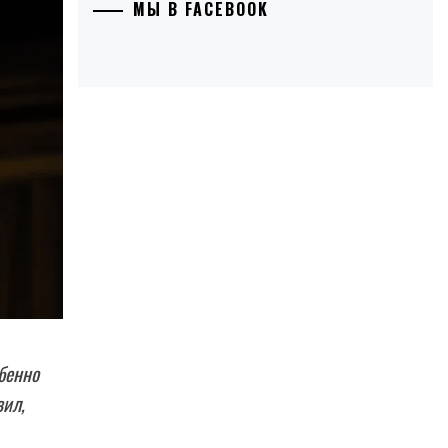
МЫ В FACEBOOK
бенно
вил,