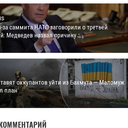
us
з-за саммита НАТО заговорили о третьей
us
й: Медведев назвал причину
ставят оккупантов уйти из Бахмута — Маломуж
л план
 КОММЕНТАРИЙ