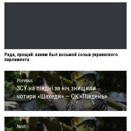
Рада, прощай: каким был восьмой созыв украинского
парламента
Навигация
по
Previous
записям
ЗСУ на півдні за ніч знищили
Previous
post:
чотири «Шахеди» — ОК «Південь»
Next