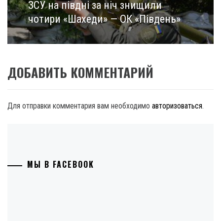
ЗСУ на півдні за ніч знищили
Next
post:
чотири «Шахеди» — ОК «Південь»
ДОБАВИТЬ КОММЕНТАРИЙ
Для отправки комментария вам необходимо
авторизоваться
.
МЫ В FACEBOOK