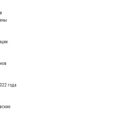
в
нены
ации.
нов
022 года
овские