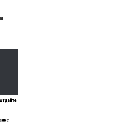
ИЯ
 отдайте
аине