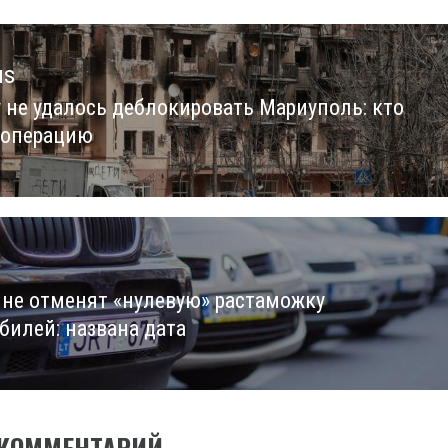
us
 не удалось деблокировать Мариуполь: кто
us
 операцию
ине отменят «нулевую» растаможку
билей: названа дата
 КОММЕНТАРИЙ