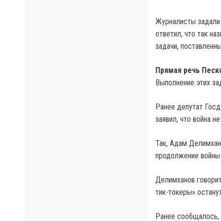
Журналисты задали в
ответил, что так н
задачи, поставленн
Прямая речь Песк
Выполнение этих за
Ранее депутат Гос
заявил, что война н
Так, Адам Делимхано
продолжение войны н
Делимханов говорит
тик-токеры» останут
Ранее сообщалось,