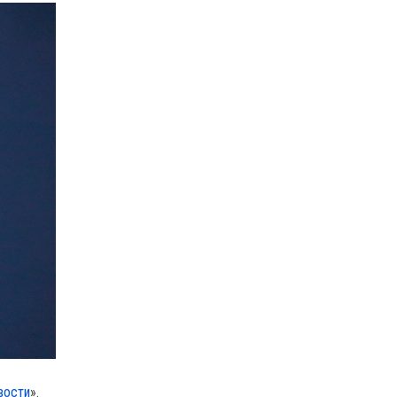
вости
».