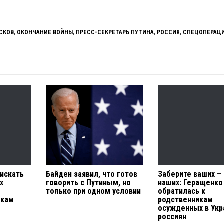
СКОВ
,
ОКОНЧАНИЕ ВОЙНЫ
,
ПРЕСС-СЕКРЕТАРЬ ПУТИНА
,
РОССИЯ
,
СПЕЦОПЕРАЦ
 искать
Байден заявил, что готов
Заберите ваших –
х
говорить с Путиным, но
наших: Геращенко
только при одном условии
обратилась к
якам
родственникам
осужденных в Укр
россиян