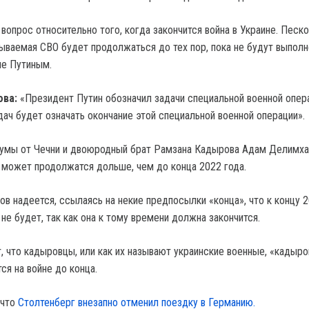
опрос относительно того, когда закончится война в Украине. Песко
азываемая СВО будет продолжаться до тех пор, пока не будут выпол
ые Путиным.
ова:
«Президент Путин обозначил задачи специальной военной опер
дач будет означать окончание этой специальной военной операции».
думы от Чечни и двоюродный брат Рамзана Кадырова Адам Делимха
е может продолжатся дольше, чем до конца 2022 года.
в надеется, ссылаясь на некие предпосылки «конца», что к концу 2
е будет, так как она к тому времени должна закончится.
, что кадыровцы, или как их называют украинские военные, «кадыр
ся на войне до конца.
 что
Столтенберг внезапно отменил поездку в Германию.