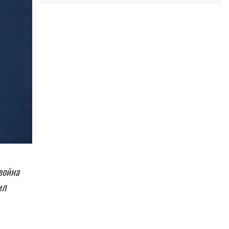
война
ил