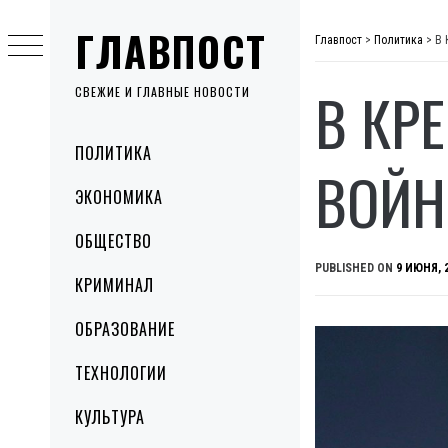
Skip
ГЛАВПОСТ
to
Главпост
>
Политика
>
В 
content
В КР
СВЕЖИЕ И ГЛАВНЫЕ НОВОСТИ
Primary
ПОЛИТИКА
Menu
ВОЙН
ЭКОНОМИКА
ОБЩЕСТВО
PUBLISHED ON
9 ИЮНЯ, 
КРИМИНАЛ
ОБРАЗОВАНИЕ
ТЕХНОЛОГИИ
КУЛЬТУРА