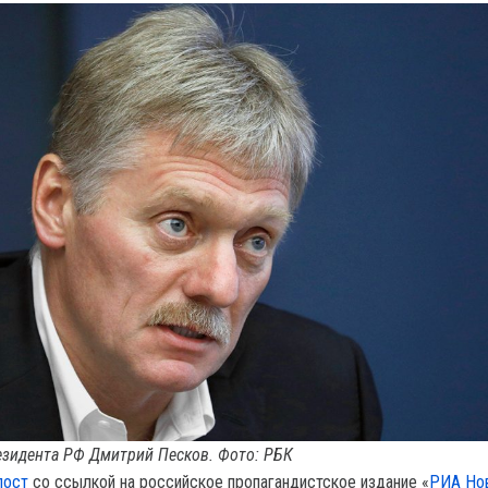
езидента РФ Дмитрий Песков. Фото: РБК
пост
со ссылкой на российское пропагандистское издание «
РИА Но