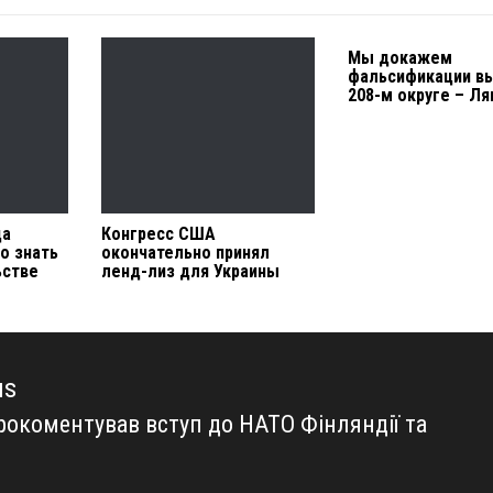
Мы докажем
фальсификации в
208-м округе – Л
ца
Конгресс США
о знать
окончательно принял
ьстве
ленд-лиз для Украины
us
прокоментував вступ до НАТО Фінляндії та
us