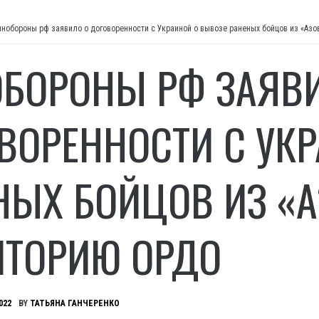
нобороны рф заявило о договоренности с Украиной о вывозе раненых бойцов из «Аз
БОРОНЫ РФ ЗАЯВ
ВОРЕННОСТИ С УК
НЫХ БОЙЦОВ ИЗ «А
ИТОРИЮ ОРДО
022
BY
ТАТЬЯНА ГАНЧЕРЕНКО