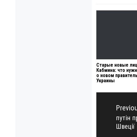
Старые новые ли
Кабмина: что нужн
о новом правител
Украины
Навигация
по
Previo
записям
путін 
Previo
Швеції
post: