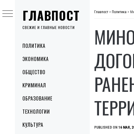
Skip
ГЛАВПОСТ
to
Главпост
>
Политика
>
Ми
content
МИНО
СВЕЖИЕ И ГЛАВНЫЕ НОВОСТИ
Primary
ПОЛИТИКА
Menu
ДОГО
ЭКОНОМИКА
ОБЩЕСТВО
РАНЕ
КРИМИНАЛ
ТЕРР
ОБРАЗОВАНИЕ
ТЕХНОЛОГИИ
КУЛЬТУРА
PUBLISHED ON
16 МАЯ, 2