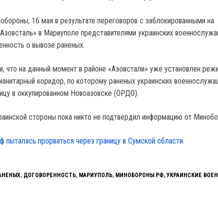
обороны, 16 мая в результате переговоров с заблокированными на
«Азовсталь» в Мариуполе представителями украинских военнослуж
енность о вывозе раненых.
и, что на данный момент в районе «Азовстали» уже установлен реж
манитарный коридор, по которому раненых украинских военнослуж
ицу в оккупированном Новоазовске (ОРДО).
краинской стороны пока никто не подтвердил информацию от Миноб
ф пыталась прорваться через границу в Сумской области.
АНЕНЫХ
,
ДОГОВОРЕННОСТЬ
,
МАРИУПОЛЬ
,
МИНОБОРОНЫ РФ
,
УКРАИНСКИЕ ВОЕ