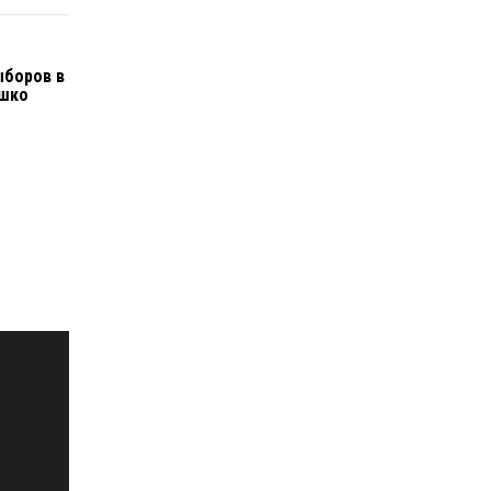
ыборов в
яшко