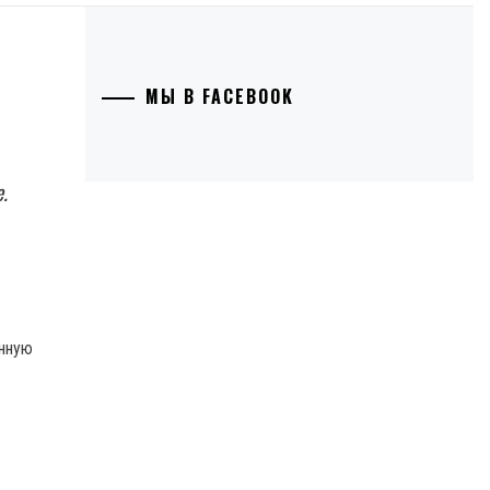
МЫ В FACEBOOK
.
анную