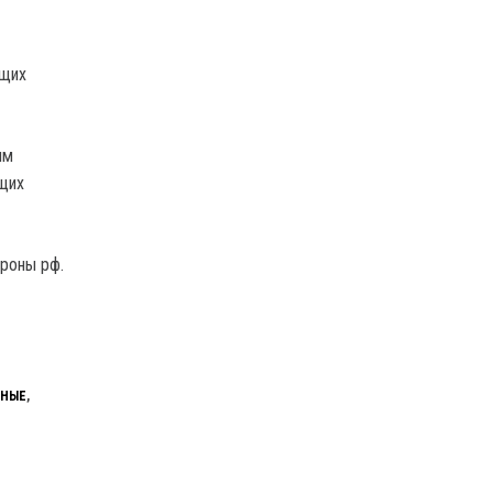
ащих
им
ащих
ороны рф.
ННЫЕ
,