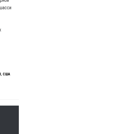
ерной
 шасси
х
Я
,
США