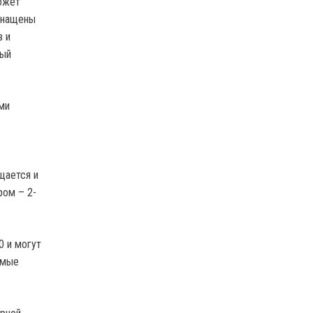
может
оснащены
в и
ный
ми
щается и
ром – 2-
 и могут
емые