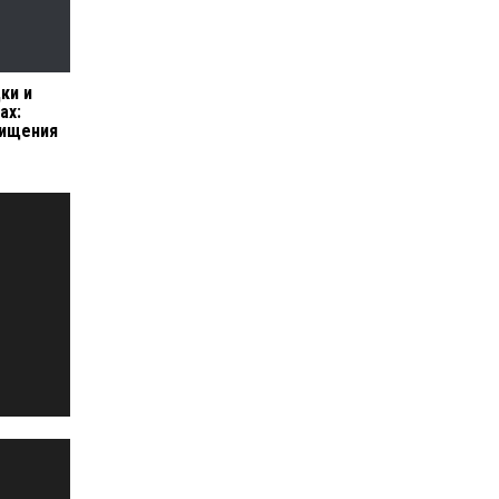
ки и
ах:
хищения