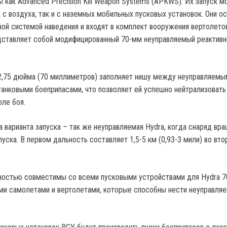
ы как Advanced Precision Kill Weapon Systems (APKWS). Их запуск 
 с воздуха, так и с наземных мобильных пусковых установок. Они 
ной системой наведения и входят в комплект вооружения вертолето
дставляет собой модифицированный 70-мм неуправляемый реактив
2,75 дюйма (70 миллиметров) заполняет нишу между неуправляемы
танковыми боеприпасами, что позволяет ей успешно нейтрализовать
оле боя.
 варианта запуска – так же неуправляемая Hydra, когда снаряд вра
пуска. В первом дальность составляет 1,5-5 км (0,93-3 мили) во вто
остью совместимы со всеми пусковыми устройствами для Hydra 70
ми самолетами и вертолетами, которые способны нести неуправля