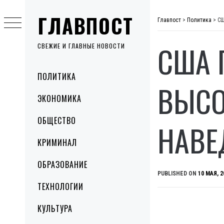
Skip
ГЛАВПОСТ
to
Главпост
>
Политика
>
СШ
content
США 
СВЕЖИЕ И ГЛАВНЫЕ НОВОСТИ
Primary
ПОЛИТИКА
Menu
ВЫСО
ЭКОНОМИКА
ОБЩЕСТВО
НАВЕ
КРИМИНАЛ
ОБРАЗОВАНИЕ
PUBLISHED ON
10 МАЯ, 2
ТЕХНОЛОГИИ
КУЛЬТУРА