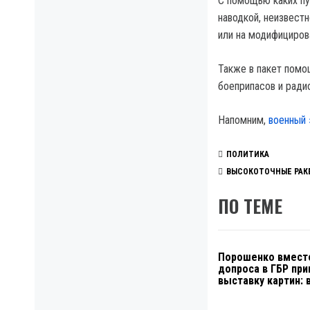
С помощью каких пу
наводкой, неизвест
или на модифициров
Также в пакет помо
боеприпасов и ради
Напомним,
военный 
ПОЛИТИКА
ВЫСОКОТОЧНЫЕ РАК
ПО ТЕМЕ
Порошенко вмест
допроса в ГБР пр
выставку картин: 