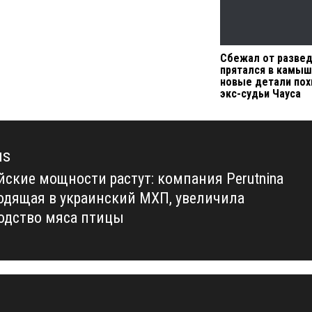
Сбежал от развед
прятался в камыш
новые детали по
экс-судьи Чауса
us
йские мощности растут: компания Perutnina
us
входящая в украинский МХП, увеличила
одство мяса птицы