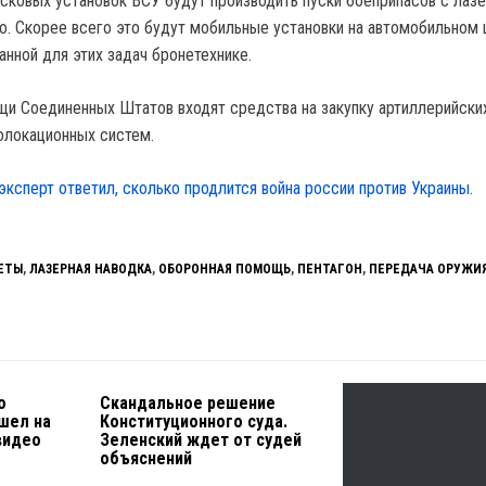
сковых установок ВСУ будут производить пуски боеприпасов с лаз
но. Скорее всего это будут мобильные установки на автомобильном
анной для этих задач бронетехнике.
щи Соединенных Штатов входят средства на закупку артиллерийски
олокационных систем.
эксперт ответил, сколько продлится война россии против Украины.
ЕТЫ
,
ЛАЗЕРНАЯ НАВОДКА
,
ОБОРОННАЯ ПОМОЩЬ
,
ПЕНТАГОН
,
ПЕРЕДАЧА ОРУЖИ
о
Скандальное решение
ишел на
Конституционного суда.
видео
Зеленский ждет от судей
объяснений