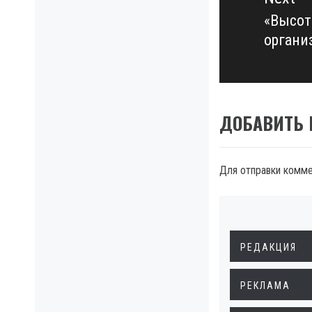
«Высот
Next
органи
post:
ДОБАВИТЬ
Для отправки комм
РЕДАКЦИЯ
РЕКЛАМА