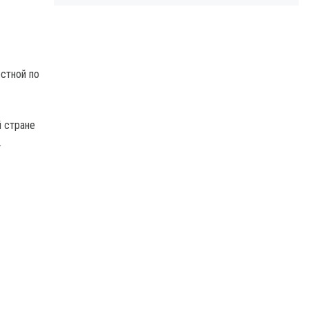
стной по
й стране
.