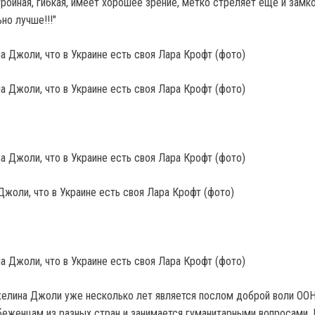
тройная, гибкая, имеет хорошее зрение, метко стреляет еще и замк
но лучше!!!"
Джоли, что в Украине есть своя Лара Крофт (фото)
елина Джоли уже несколько лет является послом доброй воли ООН
еженцам из разных стран и занимается гуманитарными вопросами. 