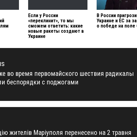
Если у России
В России пригроз
ий
«переклинит», то мы
Украине и ЕС за з
елям
сможем ответить: какие
о победе на поле
новые ракеты создают в
Украине
us
же во время первомайского шествия радикалы
us
ли беспорядки с поджогами
цію жителів Маріуполя перенесено на 2 травня