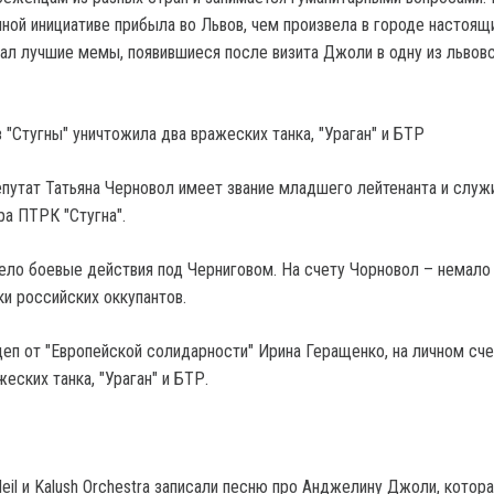
нной инициативе прибыла во Львов, чем произвела в городе настоящ
рал лучшие мемы, появившиеся после визита Джоли в одну из львов
 "Стугны" уничтожила два вражеских танка, "Ураган" и БТР
путат Татьяна Черновол имеет звание младшего лейтенанта и служ
а ПТРК "Стугна".
ело боевые действия под Черниговом. На счету Чорновол – немало
ки российских оккупантов.
деп от "Европейской солидарности" Ирина Геращенко, на личном сче
еских танка, "Ураган" и БТР.
Heil и Kalush Orchestra записали песню про Анджелину Джоли, котор