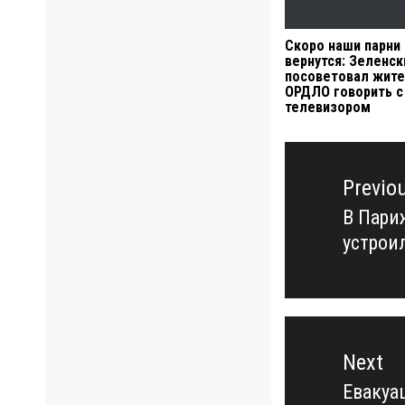
Скоро наши парни
вернутся: Зеленск
посоветовал жит
ОРДЛО говорить с
телевизором
Навигация
по
Previo
записям
В Пари
Previo
устрои
post:
Next
Евакуа
Next