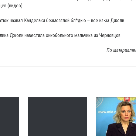
цев (видео)
тюк назвал Канделаки безмозглой бл*дью – все из-за Джоли
ина Джоли навестила онкобольного мальчика из Черновцов
По материала