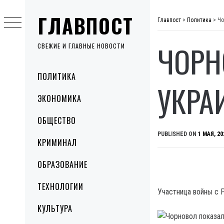
Skip
ГЛАВПОСТ
to
Главпост
>
Политика
>
Чо
content
ЧОРН
СВЕЖИЕ И ГЛАВНЫЕ НОВОСТИ
Primary
ПОЛИТИКА
Menu
УКРА
ЭКОНОМИКА
ОБЩЕСТВО
PUBLISHED ON
1 МАЯ, 20
КРИМИНАЛ
ОБРАЗОВАНИЕ
ТЕХНОЛОГИИ
Участница войны с 
КУЛЬТУРА