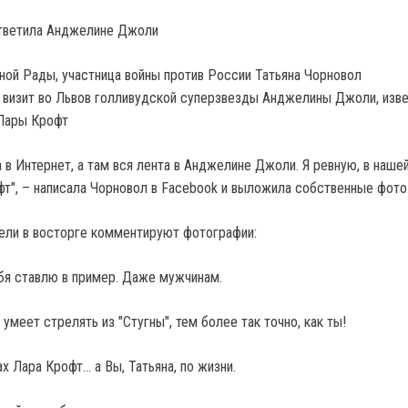
ответила Анджелине Джоли
ной Рады, участница войны против России Татьяна Чорновол
визит во Львов голливудской суперзвезды Анджелины Джоли, изве
 Лары Крофт
 в Интернет, а там вся лента в Анджелине Джоли. Я ревную, в наше
фт", – написала Чорновол в Facebook и выложила собственные фото
ели в восторге комментируют фотографии:
ебя ставлю в пример. Даже мужчинам.
умеет стрелять из "Стугны", тем более так точно, как ты!
х Лара Крофт… а Вы, Татьяна, по жизни.