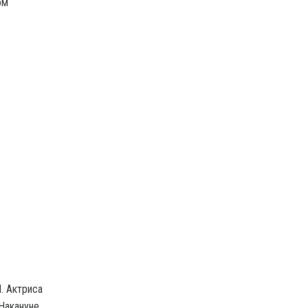
ом
. Актриса
Накануне