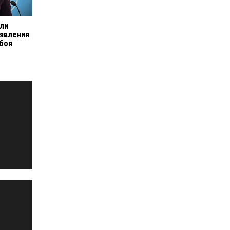
или
аявления
 боя