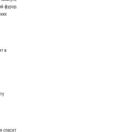
ий фурор.
ских
ит в
ту
ая спасет