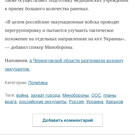
к приему большого количества раненых.
«В целом российские оккупационные войска проводят
перегруппировку и пытаются улучшить тактическое
положение на отдельных направлениях на юге Украины»,
— добавил спикер Минобороны.
Напомним,
в Черниговской области разгромили колонну
оккупантов.
Категории:
Политика
Теги:
война
,
захват города
,
Минобороны
,
ООС
,
планы
врага
,
российские оккупанты
,
Россия
,
Украина
,
Харьков
Добавить комментарий