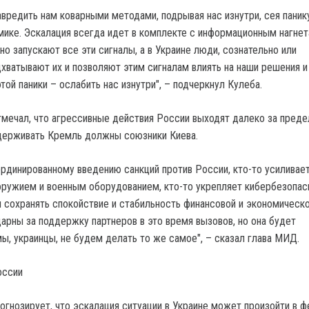
вредить нам коварными методами, подрывая нас изнутри, сея панику
ике. Эскалация всегда идет в комплекте с информационным нагнет
о запускают все эти сигналы, а в Украине люди, сознательно или
дхватывают их и позволяют этим сигналам влиять на наши решения и
той паники – ослабить нас изнутри", – подчеркнул Кулеба.
мечал, что агрессивные действия России выходят далеко за пред
держивать Кремль должны союзники Киева.
оординированному введению санкций против России, кто-то усиливае
оружием и военным оборудованием, кто-то укрепляет кибербезопас
м сохранять спокойствие и стабильность финансовой и экономическ
арны за поддержку партнеров в это время вызовов, но она будет
ы, украинцы, не будем делать то же самое", – сказал глава МИД.
оссии
огнозирует, что эскалация ситуации в Украине может произойти в ф