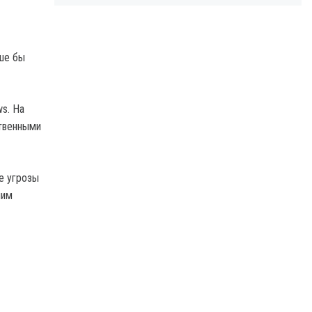
чше бы
s. На
ственными
е угрозы
шим