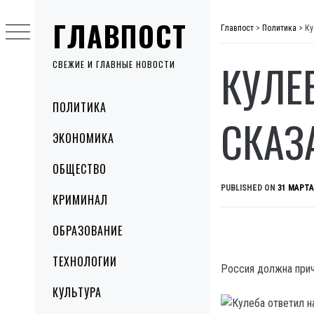
Skip
ГЛАВПОСТ
to
Главпост
>
Политика
>
Ку
content
КУЛЕ
СВЕЖИЕ И ГЛАВНЫЕ НОВОСТИ
Primary
ПОЛИТИКА
Menu
СКАЗ
ЭКОНОМИКА
ОБЩЕСТВО
PUBLISHED ON
31 МАРТА
КРИМИНАЛ
ОБРАЗОВАНИЕ
ТЕХНОЛОГИИ
Россия должна прич
КУЛЬТУРА