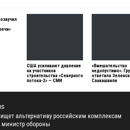
 озвучил
речи»
США усиливают давление
«Вмешательство
на участников
недопустимо»: Гр
строительства «Северного
ответила Зеленск
потока-2» — СМИ
Саакашвили
us
 ищет альтернативу российским комплексам
us
– министр обороны