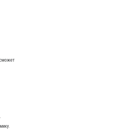
 сможет
т
мику.