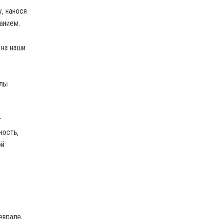
, нанося
анием.
 на наши
елы
т
ность,
ой
еврале,