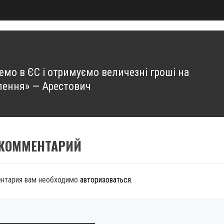
емо в ЄС і отримуємо величезні гроші на
лення» — Арестович
 КОММЕНТАРИЙ
ентария вам необходимо
авторизоваться
.