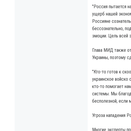
"Россия пытается на
ущерб нашей эконом
Россияне сознательн
бессознательно, по
эмоции. Цель всей э
Глава МИД также от
Украины, поэтому с
"Кто-то готов к ск
украинское войско 
кто-то помогает на
системы. Мы благод
бесполезной, если м
Угроза нападения Р
Многие эксперты пр