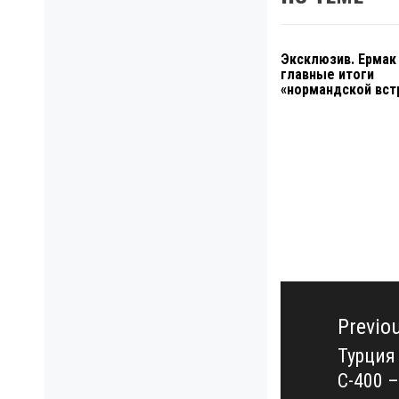
Эксклюзив. Ермак
главные итоги
«нормандской вст
Навигация
по
Previo
записям
Турция
Previo
С-400 
post: