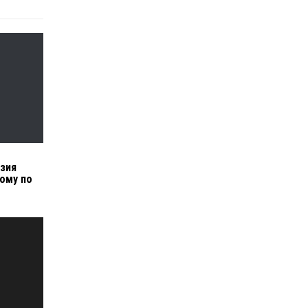
узия
ому по