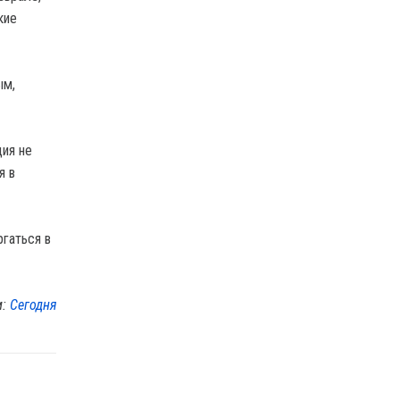
кие
ым,
ция не
я в
гаться в
м:
Сегодня